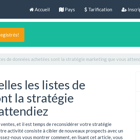
Accueil
Pays
Tarification
Inscri
registrés!
istes de données achetées sont la stratégie marketing que vous atten
lles les listes de
t la stratégie
attendiez
ventes, et il est temps de reconsidérer votre stratégie
tre activité consiste à cibler de nouveaux prospects avec un
aissez-nous vous montrer comment, en lisant cet article, vous