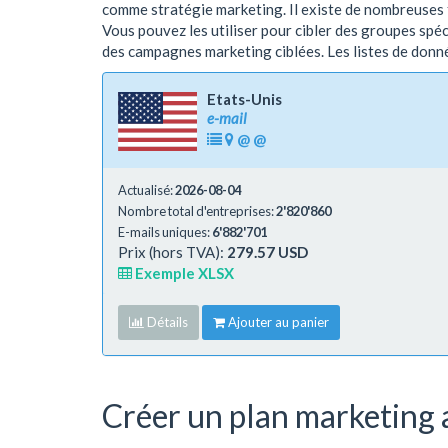
comme stratégie marketing. Il existe de nombreuses fa
Vous pouvez les utiliser pour cibler des groupes spé
des campagnes marketing ciblées. Les listes de don
Etats-Unis
e-mail
@
@
Actualisé:
2026-08-04
Nombre total d'entreprises:
2'820'860
E-mails uniques:
6'882'701
Prix (hors TVA):
279.57 USD
Exemple XLSX
Détails
Ajouter au panier
Créer un plan marketing a