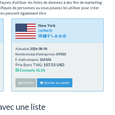
çons d'utiliser les listes de données à des fins de marketing.
cifiques de personnes ou vous pouvez les utiliser pour créer
nées peuvent également être
New York
contacts
@
@
Actualisé:
2026-08-04
Nombre total d'entreprises:
54'010
E-mails uniques:
126'636
Prix (hors TVA):
107.53 USD
Exemple XLSX
Détails
Ajouter au panier
vec une liste