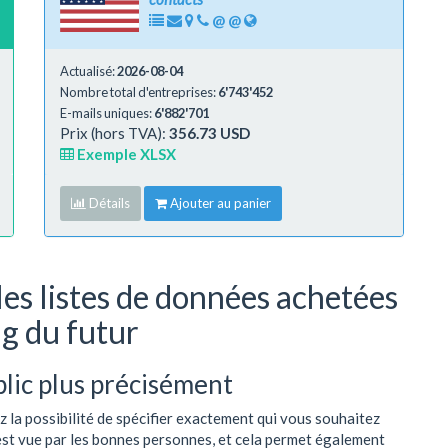
@
@
Actualisé:
2026-08-04
Nombre total d'entreprises:
6'743'452
E-mails uniques:
6'882'701
Prix (hors TVA):
356.73 USD
Exemple XLSX
Détails
Ajouter au panier
les listes de données achetées
ng du futur
blic plus précisément
 la possibilité de spécifier exactement qui vous souhaitez
est vue par les bonnes personnes, et cela permet également