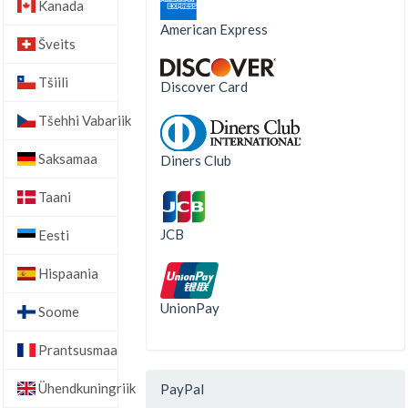
Kanada
American Express
Šveits
Tšiili
Discover Card
Tšehhi Vabariik
Saksamaa
Diners Club
Taani
JCB
Eesti
Hispaania
UnionPay
Soome
Prantsusmaa
Ühendkuningriik
PayPal