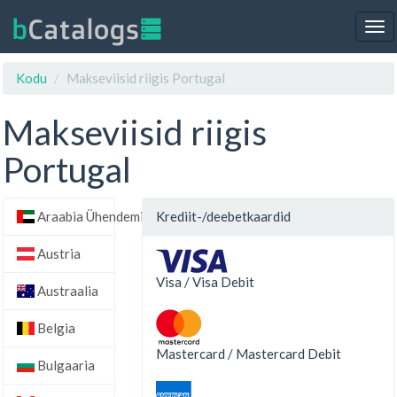
Tog
nav
Kodu
Makseviisid riigis Portugal
Makseviisid riigis
Portugal
Araabia Ühendemiraadid
Krediit-/deebetkaardid
Austria
Visa / Visa Debit
Austraalia
Belgia
Mastercard / Mastercard Debit
Bulgaaria