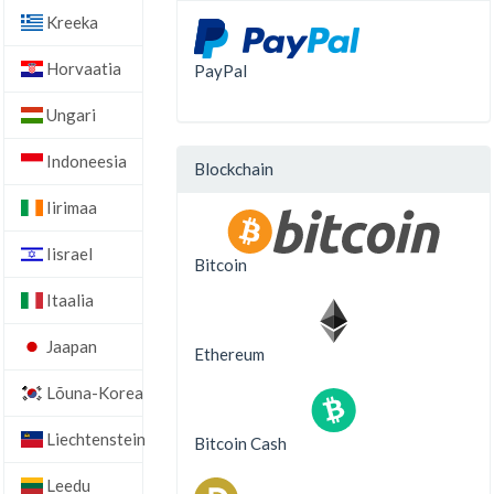
Kreeka
Horvaatia
PayPal
Ungari
Indoneesia
Blockchain
Iirimaa
Iisrael
Bitcoin
Itaalia
Jaapan
Ethereum
Lõuna-Korea
Liechtenstein
Bitcoin Cash
Leedu