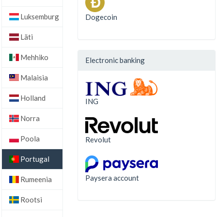
Luksemburg
Dogecoin
Läti
Mehhiko
Electronic banking
Malaisia
Holland
ING
Norra
Poola
Revolut
Portugal
Paysera account
Rumeenia
Rootsi