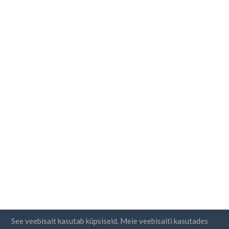
See veebisait kasutab küpsiseid. Meie veebisaiti kasutades