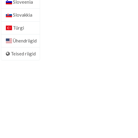
Sloveenia
Slovakkia
Türgi
Ühendriigid
Teised riigid