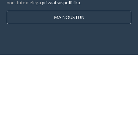
nõustute meiega
privaatsuspoliitika
.
MA NÕUSTUN
Riigid
KKK
Hinnakujundus
Blogi
Makseviisid
Lisage oma ettevõte
Uudiskirja tellimine
Nõustun
tingimuste
ja
privaatsuspoliitikaga