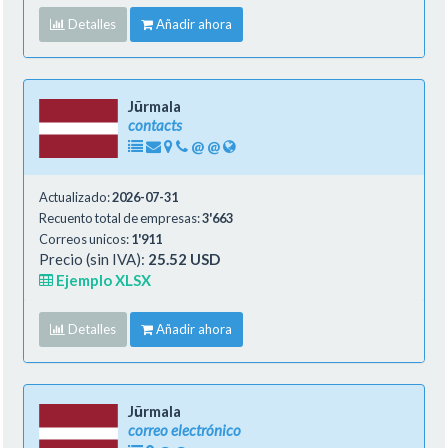
Detalles
Añadir ahora
Jūrmala
contacts
@
@
Actualizado:
2026-07-31
Recuento total de empresas:
3'663
Correos unicos:
1'911
Precio (sin IVA):
25.52 USD
Ejemplo XLSX
Detalles
Añadir ahora
Jūrmala
correo electrónico