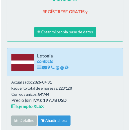
REGÍSTRESE GRATIS y
Crear mi propia base de datos
Letonia
contacts
@
@
Actualizado:
2026-07-31
Recuento total de empresas:
223'120
Correos unicos:
84'744
Precio (sin IVA):
197.78 USD
Ejemplo XLSX
Detalles
Añadir ahora