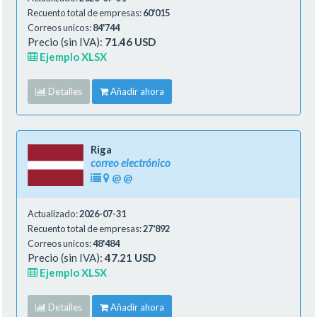
Recuento total de empresas:
60'015
Correos unicos:
84'744
Precio (sin IVA):
71.46 USD
Ejemplo XLSX
Detalles
Añadir ahora
Riga
correo electrónico
@
@
Actualizado:
2026-07-31
Recuento total de empresas:
27'892
Correos unicos:
48'484
Precio (sin IVA):
47.21 USD
Ejemplo XLSX
Detalles
Añadir ahora