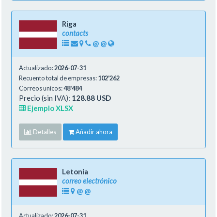
Riga
contacts
@
@
Actualizado:
2026-07-31
Recuento total de empresas:
102'262
Correos unicos:
48'484
Precio (sin IVA):
128.88 USD
Ejemplo XLSX
Detalles
Añadir ahora
Letonia
correo electrónico
@
@
Actualizado:
2026-07-31