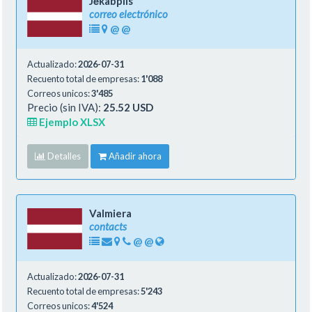
Jēkabpils
correo electrónico
@
@
Actualizado:
2026-07-31
Recuento total de empresas:
1'088
Correos unicos:
3'485
Precio (sin IVA):
25.52 USD
Ejemplo XLSX
Detalles
Añadir ahora
Valmiera
contacts
@
@
Actualizado:
2026-07-31
Recuento total de empresas:
5'243
Correos unicos:
4'524