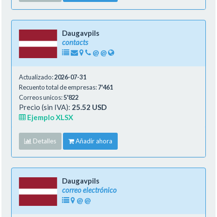
Daugavpils
contacts
@
@
Actualizado:
2026-07-31
Recuento total de empresas:
7'461
Correos unicos:
5'822
Precio (sin IVA):
25.52 USD
Ejemplo XLSX
Detalles
Añadir ahora
Daugavpils
correo electrónico
@
@