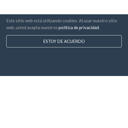
Este sitio web está utilizando cookies. Al usar nuestro sitio
web, usted acepta nuestros
política de privacidad
.
ESTOY DE ACUERDO
Paises
Preguntas Frecuentes
Precios
Blog
Medios de Pago
Agrega tu empresa