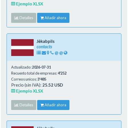
Ejemplo XLSX
Detalles
Añadir ahora
Jēkabpils
contacts
@
@
Actualizado:
2026-07-31
Recuento total de empresas:
4'252
Correos unicos:
3'485
Precio (sin IVA):
25.52 USD
Ejemplo XLSX
Detalles
Añadir ahora