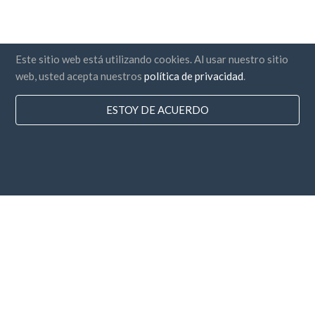
Este sitio web está utilizando cookies. Al usar nuestro sitio
web, usted acepta nuestros
política de privacidad
.
ESTOY DE ACUERDO
Paises
Preguntas Frecuentes
Precios
Blog
Medios de Pago
Agrega tu empresa