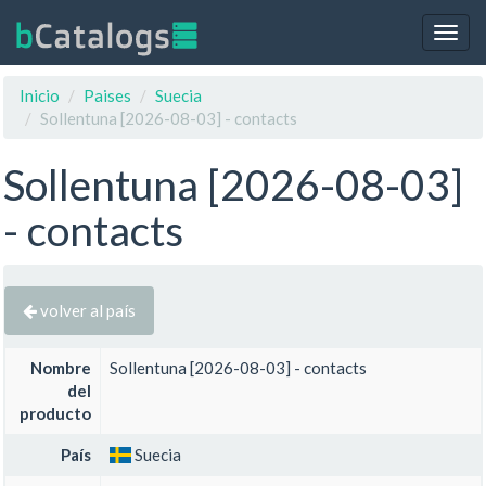
Togg
navig
Inicio
Paises
Suecia
Sollentuna [2026-08-03] - contacts
Sollentuna [2026-08-03]
- contacts
volver al país
Nombre
Sollentuna [2026-08-03] - contacts
del
producto
País
Suecia