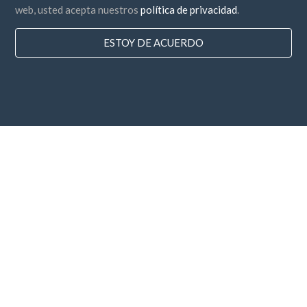
web, usted acepta nuestros
política de privacidad
.
ESTOY DE ACUERDO
Paises
Preguntas Frecuentes
Precios
Blog
Medios de Pago
Agrega tu empresa
Boletín de suscripción