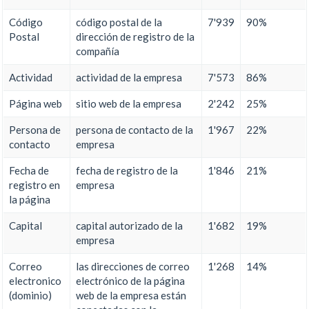
Código
código postal de la
7'939
90%
Postal
dirección de registro de la
compañía
Actividad
actividad de la empresa
7'573
86%
Página web
sitio web de la empresa
2'242
25%
Persona de
persona de contacto de la
1'967
22%
contacto
empresa
Fecha de
fecha de registro de la
1'846
21%
registro en
empresa
la página
Capital
capital autorizado de la
1'682
19%
empresa
Correo
las direcciones de correo
1'268
14%
electronico
electrónico de la página
(dominio)
web de la empresa están