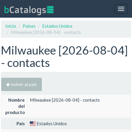
Togg
navig
Inicio
Paises
Estados Unidos
Milwaukee [2026-08-04] - contacts
Milwaukee [2026-08-04]
- contacts
volver al país
Nombre
Milwaukee [2026-08-04] - contacts
del
producto
País
Estados Unidos