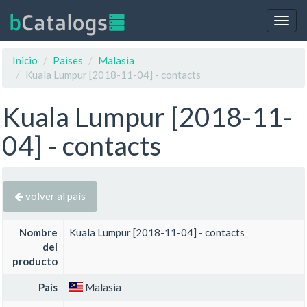
Togg
navig
Inicio
Paises
Malasia
Kuala Lumpur [2018-11-04] - contacts
Kuala Lumpur [2018-11-
04] - contacts
volver al país
Nombre
Kuala Lumpur [2018-11-04] - contacts
del
producto
País
Malasia