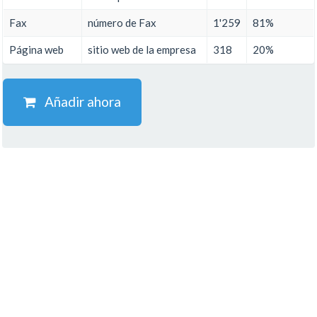
Fax
número de Fax
1'259
81%
Página web
sitio web de la empresa
318
20%
Añadir ahora