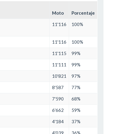
Moto
Porcentaje
11'116
100%
11'116
100%
11'115
99%
11'111
99%
10'821
97%
8'587
77%
7'590
68%
6'662
59%
4'184
37%
4'039
36%