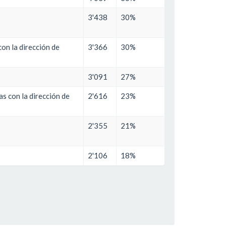
3'438
30%
on la dirección de
3'366
30%
3'091
27%
s con la dirección de
2'616
23%
2'355
21%
2'106
18%