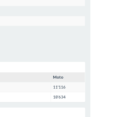
Moto
11'116
18'634