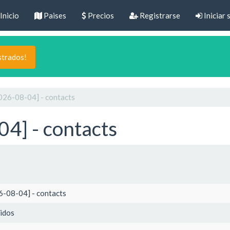
Inicio
Paises
Precios
Registrarse
Iniciar 
strados!
026-08-04] - contacts
4] - contacts
6-08-04] - contacts
idos