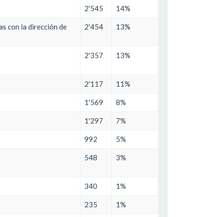
2'545
14%
s con la dirección de
2'454
13%
2'357
13%
2'117
11%
1'569
8%
1'297
7%
992
5%
548
3%
340
1%
235
1%