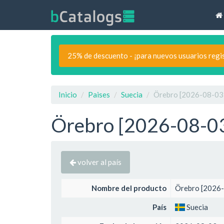
25% de descuento - ¡para nuevos usuarios regi
Inicio
Paises
Suecia
Örebro [2026-08-03]
Örebro [2026-08-03]
volver al país
Nombre del producto
Örebro [2026-
País
Suecia