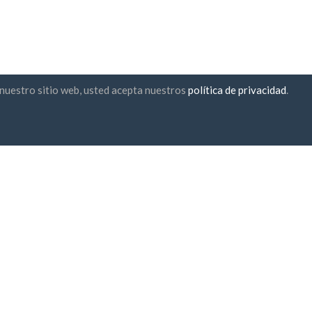
r nuestro sitio web, usted acepta nuestros
política de privacidad
.
n de suscripción
UAB "ID forty six"
Código de em empresa: 3023
Código de IVA: LT100006016
Gedimino g. 47, 44242 Kaunas,
Email:
support@biz-catalogs.
oy de acuerdo con
Términos y
diciones
y
Política de
acidad
pago seguro
una hora de entrega
Garantía de devolución de d