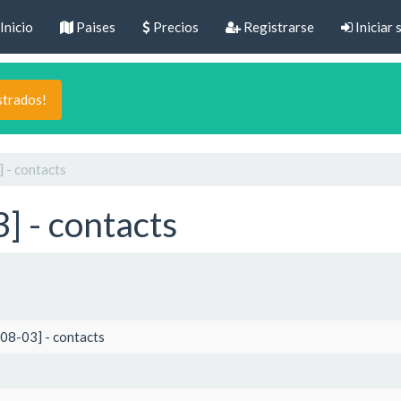
Inicio
Paises
Precios
Registrarse
Iniciar 
strados!
 - contacts
 - contacts
08-03] - contacts