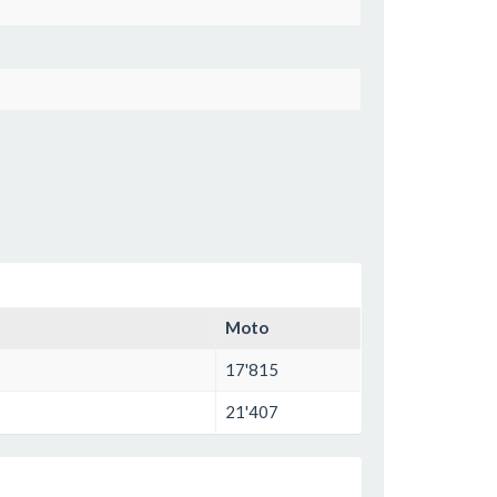
Moto
17'815
21'407