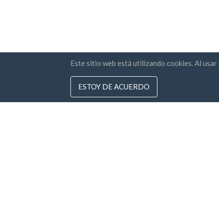
Este sitio web está utilizando cookies. Al usa
ESTOY DE ACUERDO
Paises
Boletí
Preguntas Frecuentes
Precios
Est
Con
Blog
Priv
Medios de Pago
Agrega tu empresa