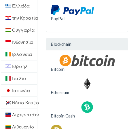
Ελλάδα
την Κροατία
PayPal
Ουγγαρία
Ινδονησία
Blockchain
Ιρλανδία
Ισραήλ
Bitcoin
Ιταλία
Ιαπωνία
Ethereum
Νότια Κορέα
Λιχτενστάιν
Bitcoin Cash
Λιθουανία