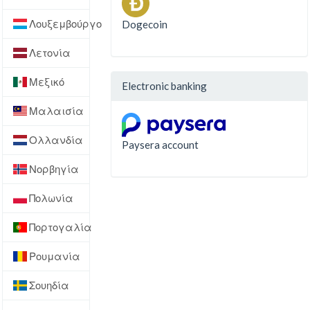
Λουξεμβούργο
Dogecoin
Λετονία
Μεξικό
Electronic banking
Μαλαισία
Ολλανδία
Paysera account
Νορβηγία
Πολωνία
Πορτογαλία
Ρουμανία
Σουηδία