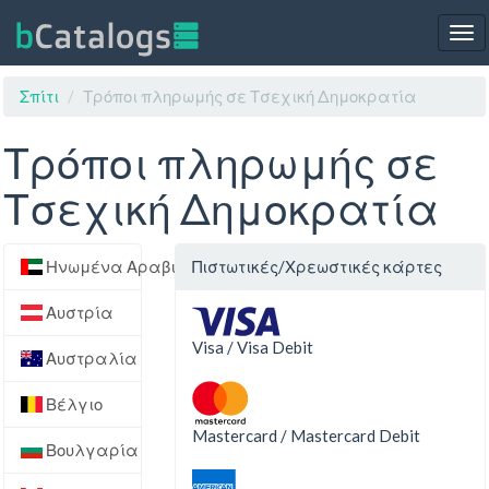
Tog
nav
Σπίτι
Τρόποι πληρωμής σε Τσεχική Δημοκρατία
Τρόποι πληρωμής σε
Τσεχική Δημοκρατία
Ηνωμένα Αραβικά Εμιράτα
Πιστωτικές/Χρεωστικές κάρτες
Αυστρία
Visa / Visa Debit
Αυστραλία
Βέλγιο
Mastercard / Mastercard Debit
Βουλγαρία