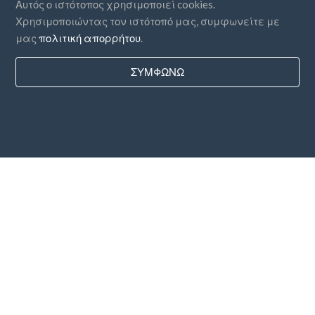
Αυτός ο ιστότοπος χρησιμοποιεί cookies.
Χρησιμοποιώντας τον ιστότοπό μας, συμφωνείτε με
μας
πολιτική απορρήτου
.
ΣΥΜΦΩΝΏ
Χώρες
FAQ
Τιμολόγηση
Ιστολόγιο
Μέθοδοι πληρωμής
Προσθέστε την εταιρεία σας
Συνδρομή σε ενημερωτικό δελτίο