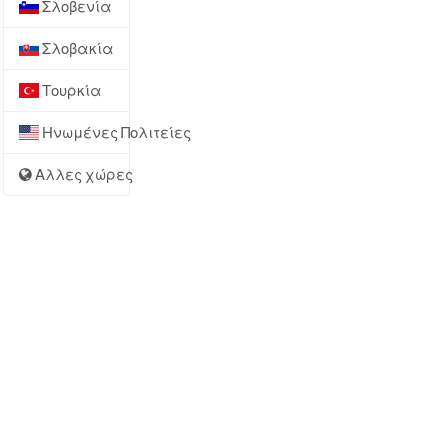
Σλοβενία
Σλοβακία
Τουρκία
Ηνωμένες Πολιτείες
Αλλες χώρες