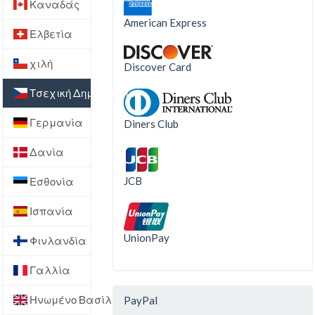
Καναδάς
American Express
Ελβετία
χιλή
Discover Card
Τσεχική Δημοκρατία
Γερμανία
Diners Club
Δανία
JCB
Εσθονία
Ισπανία
UnionPay
Φινλανδία
Γαλλία
Ηνωμένο Βασίλειο
PayPal