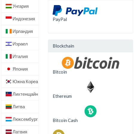
Унгария
Индонезия
PayPal
Ирландия
Израел
Blockchain
Италия
Япония
Bitcoin
Южна Кореа
Лихтенщайн
Ethereum
Литва
Люксембург
Bitcoin Cash
Латвия