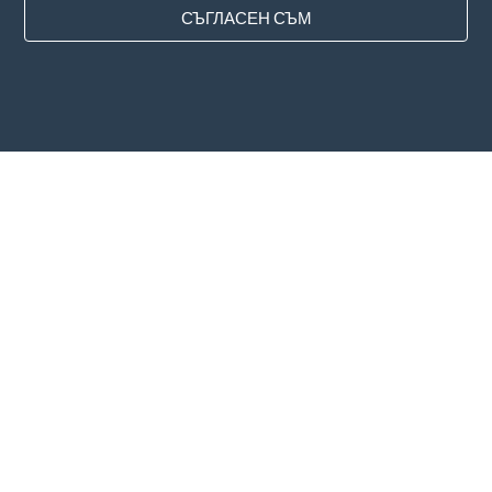
СЪГЛАСЕН СЪМ
Държави
ЧЗВ
Ценообразуване
Блог
Начини за плащане
Добавете фирмата си
Абонамент за бюлетин
Съгласен съм с
Общите условия
и
Политиката за
поверителност