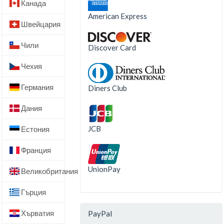
Канада
American Express
Швейцария
Чили
Discover Card
Чехия
Германия
Diners Club
Дания
JCB
Естония
Франция
UnionPay
Великобритания
Гърция
Хърватия
PayPal