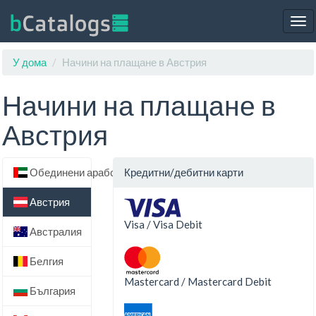
Tog
nav
У дома
Начини на плащане в Австрия
Начини на плащане в
Австрия
Обединени арабски емирства
Кредитни/дебитни карти
Австрия
Visa / Visa Debit
Австралия
Белгия
Mastercard / Mastercard Debit
България