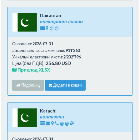
Пакистан
електронні листи
@
@
Оновлено:
2026-07-31
Загальна кількість компаній:
911'260
Унікальні електронні листи:
2'232'796
Ціна (без ПДВ):
256.80 USD
Приклад XLSX
Подробиці
Додати в кошик
Karachi
контакти
@
@
Оновлено:
2026-07-31