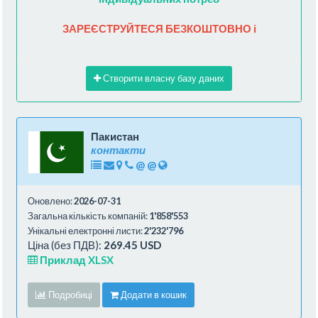
ЗАРЕЄСТРУЙТЕСЯ БЕЗКОШТОВНО і
Створити власну базу даних
Пакистан
контакти
@
@
Оновлено:
2026-07-31
Загальна кількість компаній:
1'858'553
Унікальні електронні листи:
2'232'796
Ціна (без ПДВ):
269.45 USD
Приклад XLSX
Подробиці
Додати в кошик