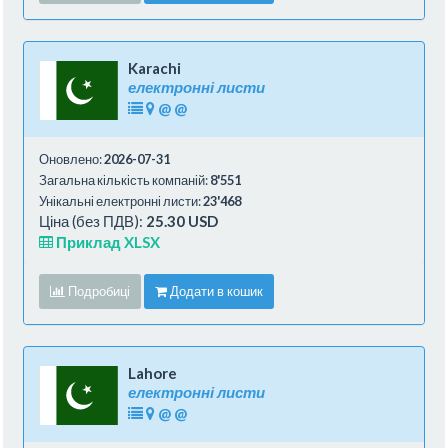
Karachi
електронні листи
@
@
Оновлено:
2026-07-31
Загальна кількість компаній:
8'551
Унікальні електронні листи:
23'468
Ціна (без ПДВ):
25.30 USD
Приклад XLSX
Подробиці
Додати в кошик
Lahore
електронні листи
@
@