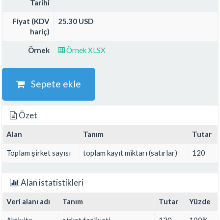
Tarihi
Fiyat (KDV
25.30 USD
hariç)
Örnek
Örnek XLSX
Sepete ekle
Özet
Alan
Tanım
Tutar
Toplam şirket sayısı
toplam kayıt miktarı (satırlar)
120
Alan istatistikleri
Veri alanı adı
Tanım
Tutar
Yüzde