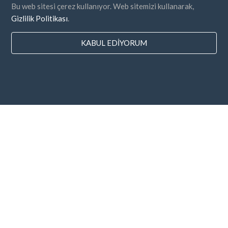
Bu web sitesi çerez kullanıyor. Web sitemizi kullanarak,
Gizlilik Politikası
.
KABUL EDIYORUM
Ülkeler
SSS
Fiyatlandırma
Blog
Ödeme metodları
Şirketinizi ekleyin
Bülten Aboneliği