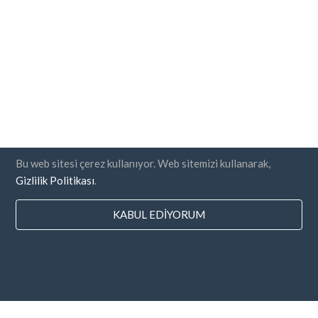
Bu web sitesi çerez kullanıyor. Web sitemizi kullanarak,
Gizlilik Politikası
.
KABUL EDIYORUM
Ülkeler
SSS