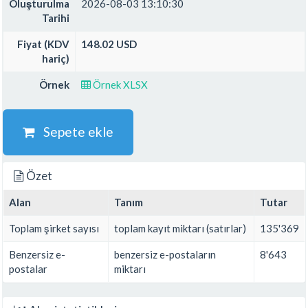
Oluşturulma
2026-08-03 13:10:30
Tarihi
Fiyat (KDV
148.02 USD
hariç)
Örnek
Örnek XLSX
Sepete ekle
Özet
Alan
Tanım
Tutar
Toplam şirket sayısı
toplam kayıt miktarı (satırlar)
135'369
Benzersiz e-
benzersiz e-postaların
8'643
postalar
miktarı