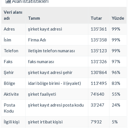
Alan istatistikleri
Veri alanı
adı
Tanım
Tutar
Yüzde
Adres
şirket kayıt adresi
135'361
99%
İsim
Firma Adı
135'358
99%
Telefon
iletişim telefon numarası
135'123
99%
Faks
faks numarası
131'326
97%
Şehir
şirket kayıt adresi şehir
130'864
96%
Bölge
idari bölge birimi - il (eyalet)
113'495
83%
Aktivite
şirket faaliyeti
74'640
55%
Posta
şirket kayıt adresi posta kodu
33'247
24%
Kodu
İlgili kişi
şirket irtibat kişisi
7'932
5%