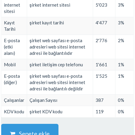
internet
şirket internet sitesi
5'023
3%
sitesi
Kayıt
şirket kayıt tarihi
4'477
3%
Tarihi
E-posta
şirket web sayfası e-posta
2'776
2%
(etki
adresleri web sitesi internet
alanı)
adresi ile bağlantılıdır
Mobil
şirket iletişim cep telefonu
1'661
1%
E-posta
şirket web sayfası e-posta
1'525
1%
(diğer)
adresleri web sitesi internet
adresi ile bağlantılı değildir
Çalışanlar
Çalışan Sayısı
387
0%
KDV kodu
şirket KDV kodu
119
0%
Sepete ekle