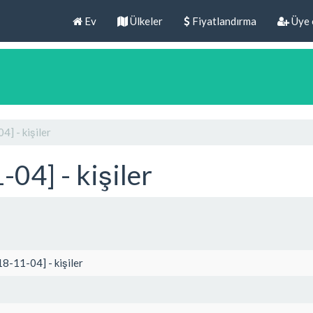
Ev
Ülkeler
Fiyatlandırma
Üye 
] - kişiler
04] - kişiler
8-11-04] - kişiler