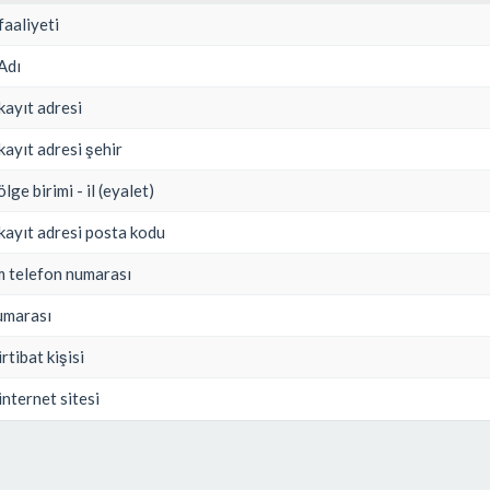
faaliyeti
Adı
kayıt adresi
kayıt adresi şehir
ölge birimi - il (eyalet)
 kayıt adresi posta kodu
im telefon numarası
umarası
irtibat kişisi
internet sitesi