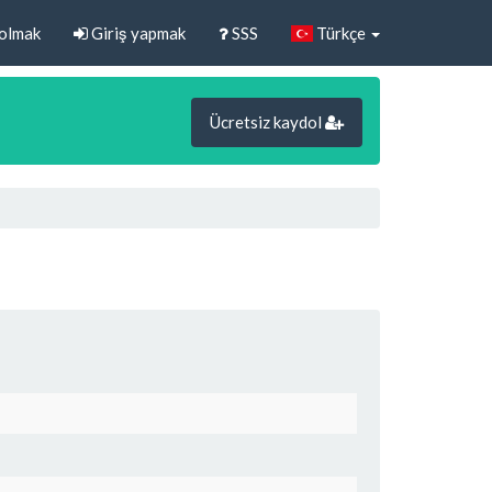
olmak
Giriş yapmak
SSS
Türkçe
Ücretsiz kaydol