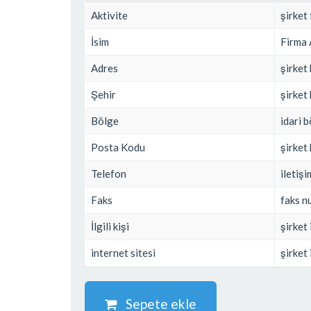
Aktivite
şirket 
İsim
Firma 
Adres
şirket 
Şehir
şirket 
Bölge
idari b
Posta Kodu
şirket
Telefon
iletiş
Faks
faks n
İlgili kişi
şirket 
internet sitesi
şirket 
Sepete ekle