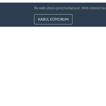
Bu web sitesi çerez kullanıyor. Web sitemizi k
KABUL EDIYORUM
Ülkeler
Bülten
SSS
Fiyatlandırma
Şart
Poli
Blog
Ödeme metodları
Şirketinizi ekleyin
© Business Contacts Database 2012 - 2026