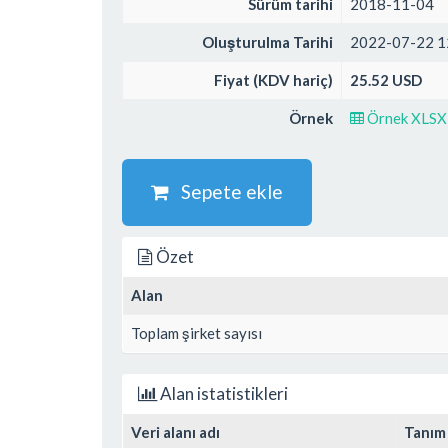
Sürüm tarihi
2018-11-04
Oluşturulma Tarihi
2022-07-22 1
Fiyat (KDV hariç)
25.52 USD
Örnek
Örnek XLSX
Sepete ekle
Özet
Alan
Toplam şirket sayısı
Alan istatistikleri
Veri alanı adı
Tanım