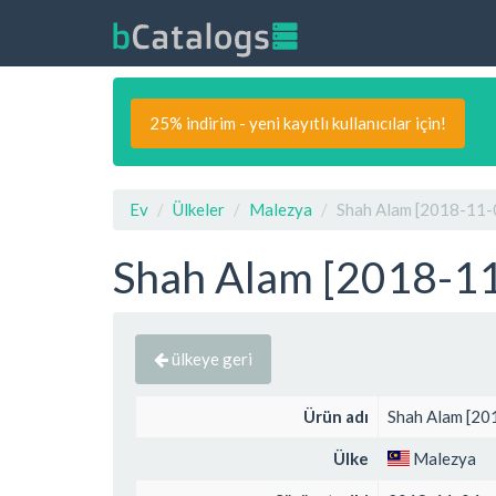
25% indirim - yeni kayıtlı kullanıcılar için!
Ev
Ülkeler
Malezya
Shah Alam [2018-11-04
Shah Alam [2018-11-
ülkeye geri
Ürün adı
Shah Alam [201
Ülke
Malezya