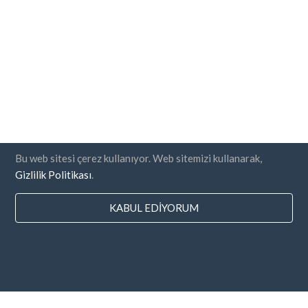
Bu web sitesi çerez kullanıyor. Web sitemizi kullanarak,
Gizlilik Politikası
.
KABUL EDIYORUM
Ülkeler
SSS