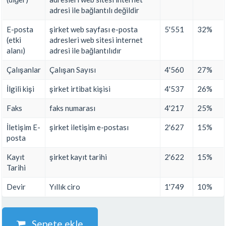
adresi ile bağlantılı değildir
E-posta
şirket web sayfası e-posta
5'551
32%
(etki
adresleri web sitesi internet
alanı)
adresi ile bağlantılıdır
Çalışanlar
Çalışan Sayısı
4'560
27%
İlgili kişi
şirket irtibat kişisi
4'537
26%
Faks
faks numarası
4'217
25%
İletişim E-
şirket iletişim e-postası
2'627
15%
posta
Kayıt
şirket kayıt tarihi
2'622
15%
Tarihi
Devir
Yıllık ciro
1'749
10%
Sepete ekle