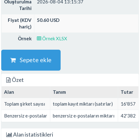
Oluşturulma
2026-08-04 13:15:37
Tarihi
Fiyat (KDV
50.60 USD
hariç)
Örnek
Örnek XLSX
Sepete ekle
Özet
Alan
Tanım
Tutar
Toplam şirket sayısı
toplam kayıt miktarı (satırlar)
16'857
Benzersiz e-postalar
benzersiz e-postaların miktarı
42'382
Alan istatistikleri