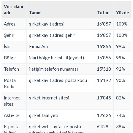
Veri alanı
adı
Tanım
Tutar
Yüzde
Adres
şirket kayıt adresi
16'857
100%
Şehir
şirket kayıt adresi şehir
16'857
100%
İsim
Firma Adı
16'856
99%
Bölge
idari bölge birimi - il (eyalet)
16'856
99%
Telefon
iletişim telefon numarası
15'518
92%
Posta
şirket kayıt adresi posta kodu
15'192
90%
Kodu
internet
şirket internet sitesi
13'845
82%
sitesi
Aktivite
şirket faaliyeti
12'626
74%
E-posta
şirket web sayfası e-posta
6'428
38%
(diğer)
adresleri web sitesi internet