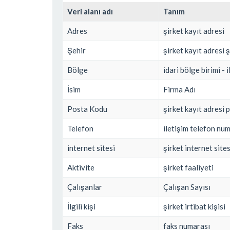
Veri alanı adı
Tanım
Adres
şirket kayıt adresi
Şehir
şirket kayıt adresi 
Bölge
idari bölge birimi - i
İsim
Firma Adı
Posta Kodu
şirket kayıt adresi 
Telefon
iletişim telefon nu
internet sitesi
şirket internet sites
Aktivite
şirket faaliyeti
Çalışanlar
Çalışan Sayısı
İlgili kişi
şirket irtibat kişisi
Faks
faks numarası