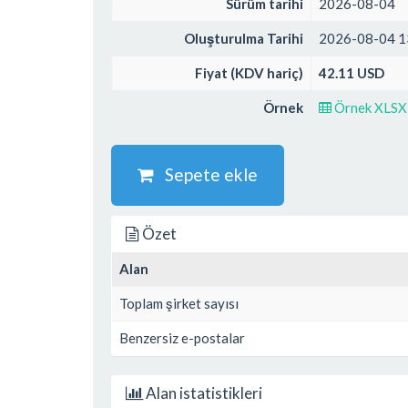
Sürüm tarihi
2026-08-04
Oluşturulma Tarihi
2026-08-04 1
Fiyat (KDV hariç)
42.11 USD
Örnek
Örnek XLSX
Sepete ekle
Özet
Alan
Toplam şirket sayısı
Benzersiz e-postalar
Alan istatistikleri