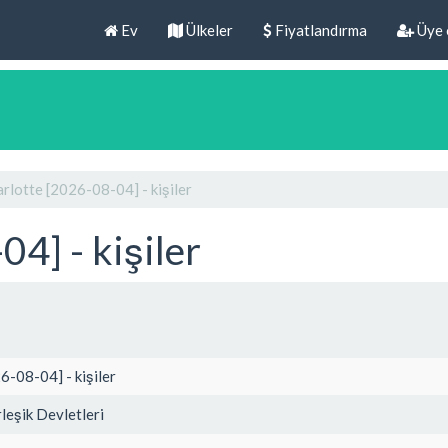
Ev
Ülkeler
Fiyatlandırma
Üye 
rlotte [2026-08-04] - kişiler
4] - kişiler
6-08-04] - kişiler
leşik Devletleri