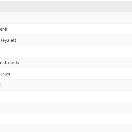
şehir
l (eyalet)
posta kodu
marası
i