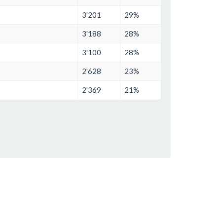
3'201
29%
3'188
28%
3'100
28%
2'628
23%
2'369
21%