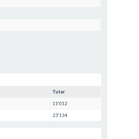
Tutar
11'012
23'134