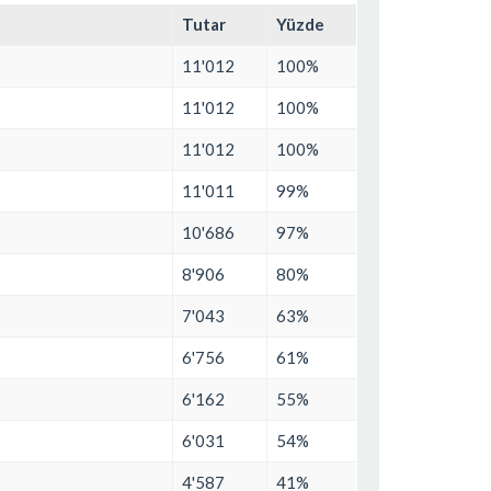
Tutar
Yüzde
11'012
100%
11'012
100%
11'012
100%
11'011
99%
10'686
97%
8'906
80%
7'043
63%
6'756
61%
6'162
55%
6'031
54%
4'587
41%