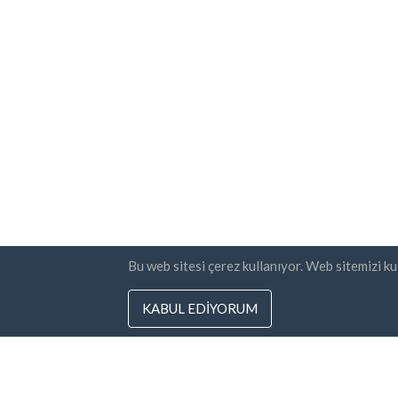
Bu web sitesi çerez kullanıyor. Web sitemizi k
KABUL EDIYORUM
Ülkeler
Bülten
SSS
Fiyatlandırma
Şart