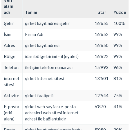
Veri
alanı
adı
Tanım
Tutar
Yüzde
Şehir
şirket kayıt adresi şehir
16'655
100%
İsim
Firma Adı
16'652
99%
Adres
şirket kayıt adresi
16'650
99%
Bölge
idari bölge birimi - il (eyalet)
16'622
99%
Telefon
iletişim telefon numarası
15'993
96%
internet
şirket internet sitesi
13'501
81%
sitesi
Aktivite
şirket faaliyeti
12'544
75%
E-posta
şirket web sayfası e-posta
6'870
41%
(etki
adresleri web sitesi internet
alanı)
adresi ile bağlantılıdır
Posta
şirket kayıt adresi posta kodu
5'050
30%