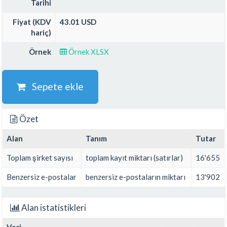
Tarihi
Fiyat (KDV
43.01 USD
hariç)
Örnek
Örnek XLSX
Sepete ekle
Özet
Alan
Tanım
Tutar
Toplam şirket sayısı
toplam kayıt miktarı (satırlar)
16'655
Benzersiz e-postalar
benzersiz e-postaların miktarı
13'902
Alan istatistikleri