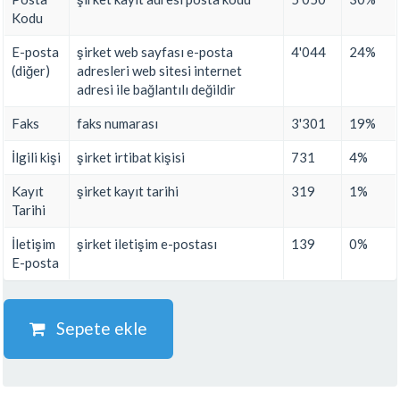
Kodu
E-posta
şirket web sayfası e-posta
4'044
24%
(diğer)
adresleri web sitesi internet
adresi ile bağlantılı değildir
Faks
faks numarası
3'301
19%
İlgili kişi
şirket irtibat kişisi
731
4%
Kayıt
şirket kayıt tarihi
319
1%
Tarihi
İletişim
şirket iletişim e-postası
139
0%
E-posta
Sepete ekle