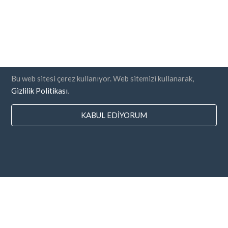
Bu web sitesi çerez kullanıyor. Web sitemizi kullanarak,
Gizlilik Politikası
.
KABUL EDIYORUM
Ülkeler
SSS
Fiyatlandırma
Blog