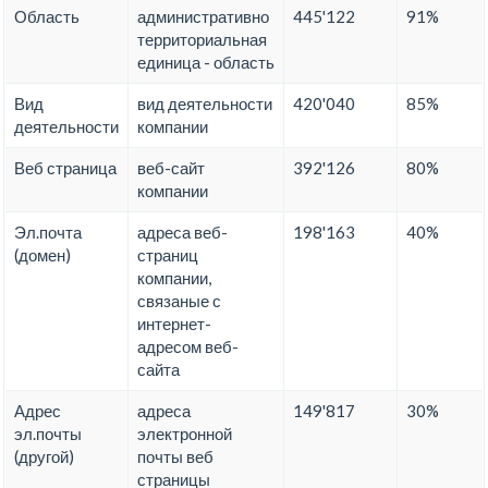
Область
административно
445'122
91%
территориальная
единица - область
Вид
вид деятельности
420'040
85%
деятельности
компании
Веб страница
веб-сайт
392'126
80%
компании
Эл.почта
адреса веб-
198'163
40%
(домен)
страниц
компании,
связаные с
интернет-
адресом веб-
сайта
Адрес
адреса
149'817
30%
эл.почты
электронной
(другой)
почты веб
страницы