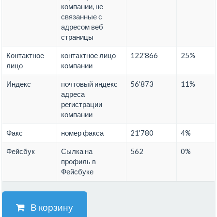
компании, не
связанные с
адресом веб
страницы
Контактное
контактное лицо
122'866
25%
лицо
компании
Индекс
почтовый индекс
56'873
11%
адреса
регистрации
компании
Факс
номер факса
21'780
4%
Фейсбук
Сылка на
562
0%
профиль в
Фейсбуке
В корзину