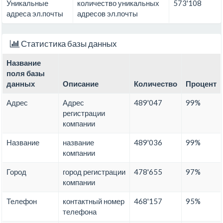
Уникальные
количество уникальных
573'108
адреса эл.почты
адресов эл.почты
Статистика базы данных
Название
поля базы
данных
Описание
Количество
Процент
Адрес
Адрес
489'047
99%
регистрации
компании
Название
название
489'036
99%
компании
Город
город регистрации
478'655
97%
компании
Телефон
контактный номер
468'157
95%
телефона