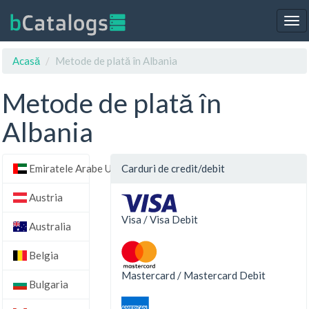
Tog
nav
Acasă
Metode de plată în Albania
Metode de plată în
Albania
Emiratele Arabe Unite
Carduri de credit/debit
Austria
Visa / Visa Debit
Australia
Belgia
Mastercard / Mastercard Debit
Bulgaria