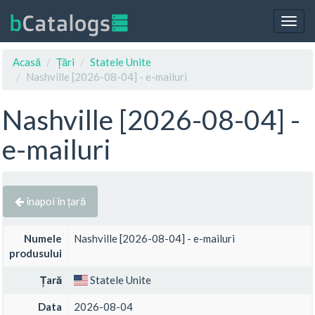
Togg
navig
Acasă
Țări
Statele Unite
Nashville [2026-08-04] - e-mailuri
Nashville [2026-08-04] -
e-mailuri
înapoi în țară
Numele
Nashville [2026-08-04] - e-mailuri
produsului
Țară
Statele Unite
Data
2026-08-04