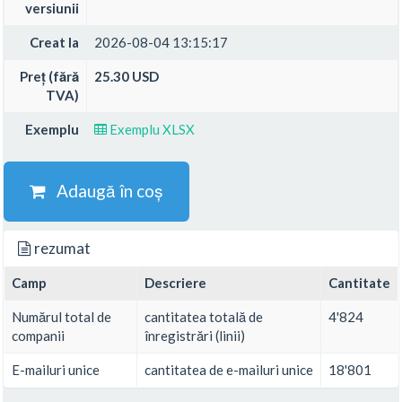
versiunii
Creat la
2026-08-04 13:15:17
Preț (fără
25.30 USD
TVA)
Exemplu
Exemplu XLSX
Adaugă în coș
rezumat
Camp
Descriere
Cantitate
Numărul total de
cantitatea totală de
4'824
companii
înregistrări (linii)
E-mailuri unice
cantitatea de e-mailuri unice
18'801