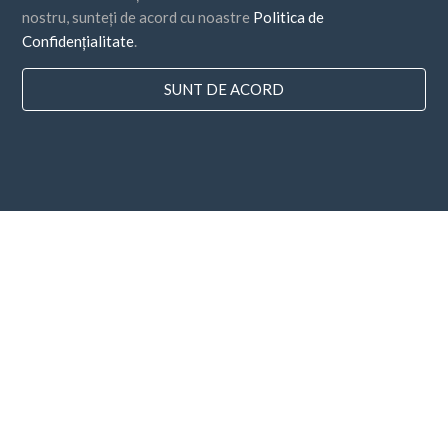
nostru, sunteți de acord cu noastre
Politica de
Confidențialitate
.
SUNT DE ACORD
Țări
FAQ
Prețuri
Blog
Metode de plata
Adăugați compania dvs