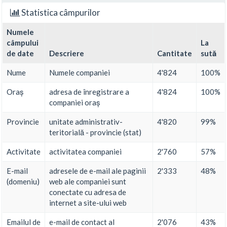
Statistica câmpurilor
Numele
câmpului
La
de date
Descriere
Cantitate
sută
Nume
Numele companiei
4'824
100%
Oraș
adresa de înregistrare a
4'824
100%
companiei oraș
Provincie
unitate administrativ-
4'820
99%
teritorială - provincie (stat)
Activitate
activitatea companiei
2'760
57%
E-mail
adresele de e-mail ale paginii
2'333
48%
(domeniu)
web ale companiei sunt
conectate cu adresa de
internet a site-ului web
Emailul de
e-mail de contact al
2'076
43%