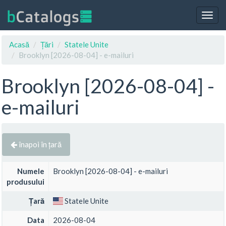
Togg
navig
Acasă
Țări
Statele Unite
Brooklyn [2026-08-04] - e-mailuri
Brooklyn [2026-08-04] -
e-mailuri
înapoi în țară
Numele
Brooklyn [2026-08-04] - e-mailuri
produsului
Țară
Statele Unite
Data
2026-08-04