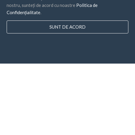
nostru, sunteți de acord cu noastre
Politica de
Confidențialitate
.
SUNT DE ACORD
Țări
FAQ
Prețuri
Blog
Metode de plata
Adăugați compania dvs