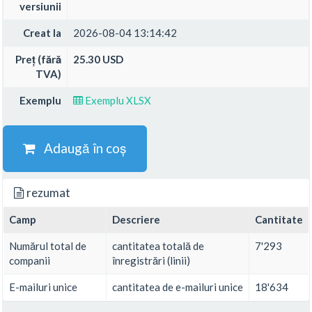
versiunii
Creat la
2026-08-04 13:14:42
Preț (fără
25.30 USD
TVA)
Exemplu
Exemplu XLSX
Adaugă în coș
rezumat
Camp
Descriere
Cantitate
Numărul total de
cantitatea totală de
7'293
companii
înregistrări (linii)
E-mailuri unice
cantitatea de e-mailuri unice
18'634