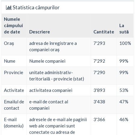
Statistica câmpurilor
Numele
câmpului
La
de date
Descriere
Cantitate
sută
Oraș
adresa de înregistrare a
7'293
100%
companiei oraș
Nume
Numele companiei
7'292
99%
Provincie
unitate administrativ-
7'290
99%
teritorială - provincie (stat)
Activitate
activitatea companiei
3'893
53%
Emailul de
e-mail de contact al
3'438
47%
contact
companiei
E-mail
adresele de e-mail ale paginii
3'366
46%
(domeniu)
web ale companiei sunt
conectate cu adresa de