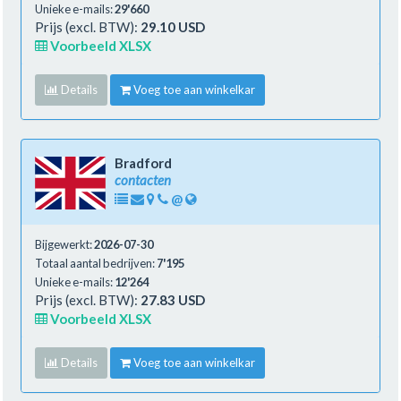
Unieke e-mails:
29'660
Prijs (excl. BTW):
29.10 USD
Voorbeeld XLSX
Details
Voeg toe aan winkelkar
Bradford
contacten
@
Bijgewerkt:
2026-07-30
Totaal aantal bedrijven:
7'195
Unieke e-mails:
12'264
Prijs (excl. BTW):
27.83 USD
Voorbeeld XLSX
Details
Voeg toe aan winkelkar