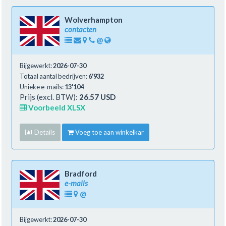
Wolverhampton
contacten
@
Bijgewerkt:
2026-07-30
Totaal aantal bedrijven:
6'932
Unieke e-mails:
13'104
Prijs (excl. BTW):
26.57 USD
Voorbeeld XLSX
Details
Voeg toe aan winkelkar
Bradford
e-mails
@
Bijgewerkt:
2026-07-30