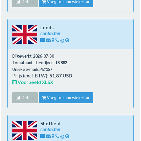
Details
Voeg toe aan winkelkar
Leeds
contacten
@
Bijgewerkt:
2026-07-30
Totaal aantal bedrijven:
18'882
Unieke e-mails:
42'157
Prijs (excl. BTW):
51.87 USD
Voorbeeld XLSX
Details
Voeg toe aan winkelkar
Sheffield
contacten
@