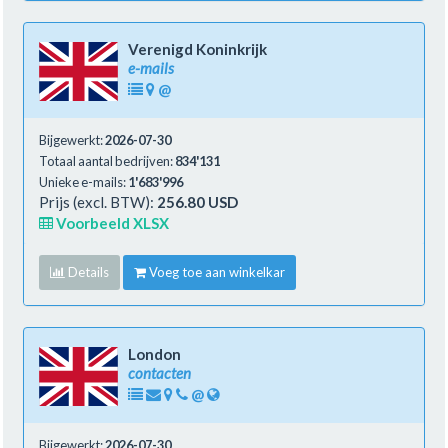
Verenigd Koninkrijk
e-mails
@
Bijgewerkt:
2026-07-30
Totaal aantal bedrijven:
834'131
Unieke e-mails:
1'683'996
Prijs (excl. BTW):
256.80 USD
Voorbeeld XLSX
Details
Voeg toe aan winkelkar
London
contacten
@
Bijgewerkt:
2026-07-30