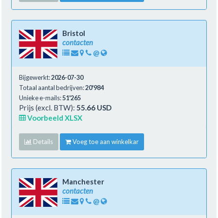
Bristol
contacten
@
Bijgewerkt:
2026-07-30
Totaal aantal bedrijven:
20'984
Unieke e-mails:
51'265
Prijs (excl. BTW):
55.66 USD
Voorbeeld XLSX
Details
Voeg toe aan winkelkar
Manchester
contacten
@