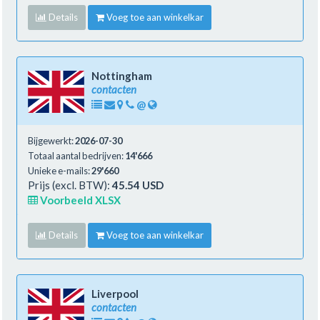
Details
Voeg toe aan winkelkar
Nottingham
contacten
@
Bijgewerkt:
2026-07-30
Totaal aantal bedrijven:
14'666
Unieke e-mails:
29'660
Prijs (excl. BTW):
45.54 USD
Voorbeeld XLSX
Details
Voeg toe aan winkelkar
Liverpool
contacten