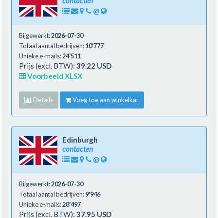
contacten
@
Bijgewerkt:
2026-07-30
Totaal aantal bedrijven:
10'777
Unieke e-mails:
24'511
Prijs (excl. BTW):
39.22 USD
Voorbeeld XLSX
Details
Voeg toe aan winkelkar
Edinburgh
contacten
@
Bijgewerkt:
2026-07-30
Totaal aantal bedrijven:
9'946
Unieke e-mails:
28'497
Prijs (excl. BTW):
37.95 USD