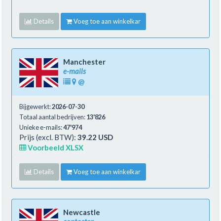
Details
Voeg toe aan winkelkar
Manchester
e-mails
@
Bijgewerkt:
2026-07-30
Totaal aantal bedrijven:
13'826
Unieke e-mails:
47'974
Prijs (excl. BTW):
39.22 USD
Voorbeeld XLSX
Details
Voeg toe aan winkelkar
Newcastle