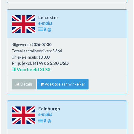
Leicester
e-mails
@
Bijgewerkt:
2026-07-30
Totaal aantal bedrijven:
5'364
Unieke e-mails:
18'003
Prijs (excl. BTW):
25.30 USD
Voorbeeld XLSX
Details
Voeg toe aan winkelkar
Edinburgh
e-mails
@