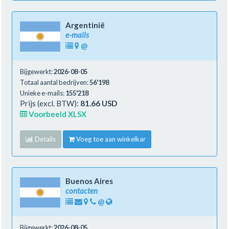
Argentinië
e-mails
@
Bijgewerkt:
2026-08-05
Totaal aantal bedrijven:
56'198
Unieke e-mails:
155'218
Prijs (excl. BTW):
81.66 USD
Voorbeeld XLSX
Details
Voeg toe aan winkelkar
Buenos Aires
contacten
@
Bijgewerkt:
2026-08-05