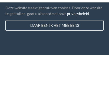
Deze website maakt gebruik van cookies. Door onze website
te gebruiken, gaat u akkoord met onze
privacybeleid
.
DAAR BEN IK HET MEE EENS
Landen
FAQ
Prijzen
Blog
Betaalmethodes
Voeg uw bedrijf toe