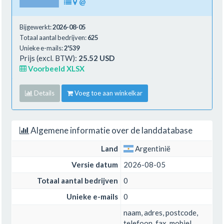
@
Bijgewerkt:
2026-08-05
Totaal aantal bedrijven:
625
Unieke e-mails:
2'539
Prijs (excl. BTW):
25.52 USD
Voorbeeld XLSX
Details
Voeg toe aan winkelkar
Algemene informatie over de landdatabase
Land
Argentinië
Versie datum
2026-08-05
Totaal aantal bedrijven
0
Unieke e-mails
0
naam, adres, postcode,
telefoon, fax, mobiel,