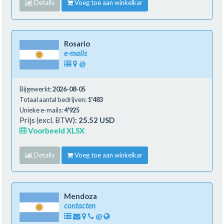
Details
Voeg toe aan winkelkar
Rosario
e-mails
@
Bijgewerkt:
2026-08-05
Totaal aantal bedrijven:
1'483
Unieke e-mails:
4'925
Prijs (excl. BTW):
25.52 USD
Voorbeeld XLSX
Details
Voeg toe aan winkelkar
Mendoza
contacten
@