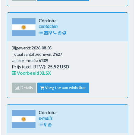
Córdoba
contacten
@
Bijgewerkt:
2026-08-05
Totaal aantal bedrijven:
2'627
Unieke e-mails:
6'309
Prijs (excl. BTW):
25.52 USD
Voorbeeld XLSX
Details
Voeg toe aan winkelkar
Córdoba
e-mails
@