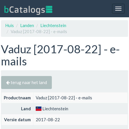
Togg
navig
Huis
Landen
Liechtenstein
Vaduz [2017-08-22] - e-mails
Vaduz [2017-08-22] - e-
mails
terug naar het land
Productnaam
Vaduz [2017-08-22] - e-mails
Land
Liechtenstein
Versie datum
2017-08-22