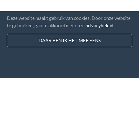
Deze website maakt gebruik van cookies. Door onze website
te gebruiken, gaat u akkoord met onze
privacybeleid
.
DAAR BEN IK HET MEE EENS
Landen
FAQ
Prijzen
Blog
Betaalmethodes
Voeg uw bedrijf toe