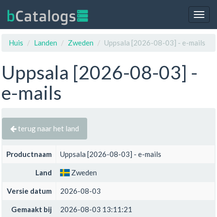
Togg
navig
Huis
Landen
Zweden
Uppsala [2026-08-03] - e-mails
Uppsala [2026-08-03] -
e-mails
terug naar het land
Productnaam
Uppsala [2026-08-03] - e-mails
Land
Zweden
Versie datum
2026-08-03
Gemaakt bij
2026-08-03 13:11:21