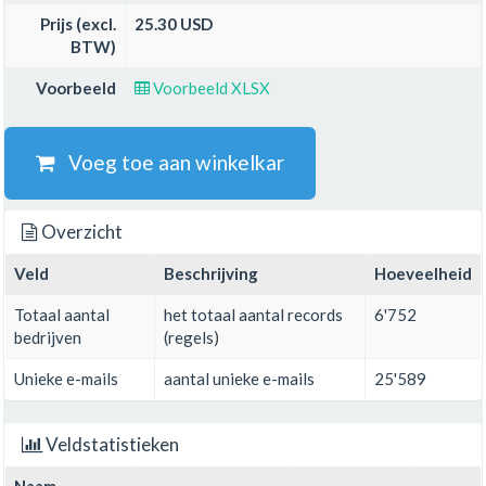
Prijs (excl.
25.30 USD
BTW)
Voorbeeld
Voorbeeld XLSX
Voeg toe aan winkelkar
Overzicht
Veld
Beschrijving
Hoeveelheid
Totaal aantal
het totaal aantal records
6'752
bedrijven
(regels)
Unieke e-mails
aantal unieke e-mails
25'589
Veldstatistieken