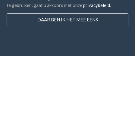
te gebruiken, gaat u akkoord met onze
privacybeleid
.
DAAR BEN IK HET MEE EENS
Landen
FAQ
Prijzen
Blog
Betaalmethodes
Voeg uw bedrijf toe
Nieuwsbrief abonnement