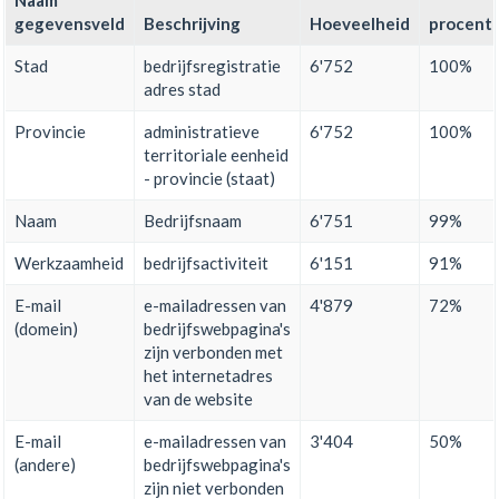
Naam
gegevensveld
Beschrijving
Hoeveelheid
procent
Stad
bedrijfsregistratie
6'752
100%
adres stad
Provincie
administratieve
6'752
100%
territoriale eenheid
- provincie (staat)
Naam
Bedrijfsnaam
6'751
99%
Werkzaamheid
bedrijfsactiviteit
6'151
91%
E-mail
e-mailadressen van
4'879
72%
(domein)
bedrijfswebpagina's
zijn verbonden met
het internetadres
van de website
E-mail
e-mailadressen van
3'404
50%
(andere)
bedrijfswebpagina's
zijn niet verbonden