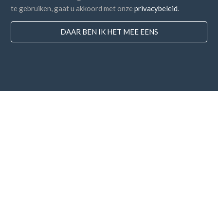
te gebruiken, gaat u akkoord met onze
privacybeleid
.
DAAR BEN IK HET MEE EENS
Landen
FAQ
Prijzen
Blog
Betaalmethodes
Voeg uw bedrijf toe
Nieuwsbrief abonnement