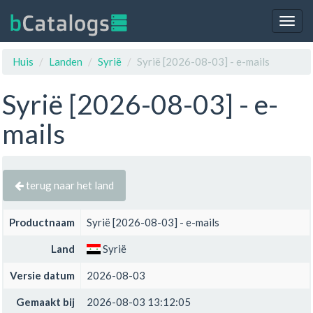
Togg
navig
Huis
Landen
Syrië
Syrië [2026-08-03] - e-mails
Syrië [2026-08-03] - e-
mails
terug naar het land
Productnaam
Syrië [2026-08-03] - e-mails
Land
Syrië
Versie datum
2026-08-03
Gemaakt bij
2026-08-03 13:12:05