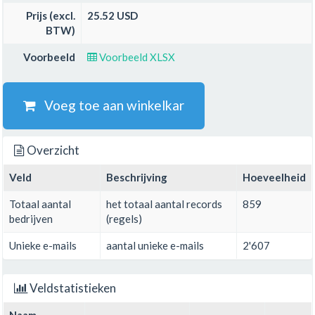
Prijs (excl.
25.52 USD
BTW)
Voorbeeld
Voorbeeld XLSX
Voeg toe aan winkelkar
Overzicht
Veld
Beschrijving
Hoeveelheid
Totaal aantal
het totaal aantal records
859
bedrijven
(regels)
Unieke e-mails
aantal unieke e-mails
2'607
Veldstatistieken