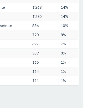
ite
1'268
14%
1'230
14%
 website
886
10%
720
8%
697
7%
309
3%
165
1%
164
1%
111
1%