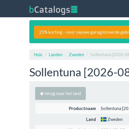
25% korting - voor nieuwe geregistreerde gebr
Huis
Landen
Zweden
Sollentuna [2026-08
Sollentuna [2026-08
terug naar het land
Productnaam
Sollentuna [2
Land
Zweden