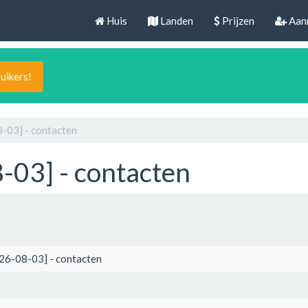
Huis
Landen
Prijzen
Aan
uikers!
-03] - contacten
-03] - contacten
026-08-03] - contacten