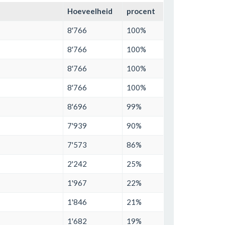
Hoeveelheid
procent
8'766
100%
8'766
100%
8'766
100%
8'766
100%
8'696
99%
7'939
90%
7'573
86%
2'242
25%
1'967
22%
1'846
21%
1'682
19%