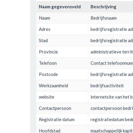
Naam gegevensveld
Beschrijving
Naam
Bedrijfsnaam
Adres
bedrijfsregistratie a
Stad
bedrijfsregistratie ad
Provincie
administratieve territ
Telefoon
Contact telefoonnu
Postcode
bedrijfsregistratie a
Werkzaamheid
bedrijfsactiviteit
website
internetsite van het b
Contactpersoon
contactpersoon bedri
Registratie datum
registratiedatum bedr
Hoofdstad
maatschappelijk kapit