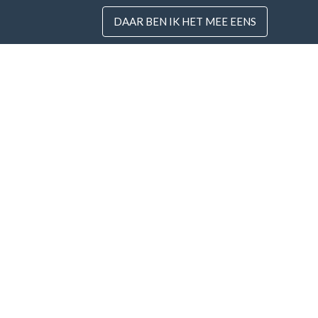
DAAR BEN IK HET MEE EENS
Landen
Nieuw
FAQ
Prijzen
Ik g
voo
Blog
Betaalmethodes
Voeg uw bedrijf toe
© Business Contacts Database 2012 - 2026