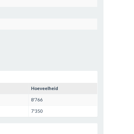
Hoeveelheid
8'766
7'350