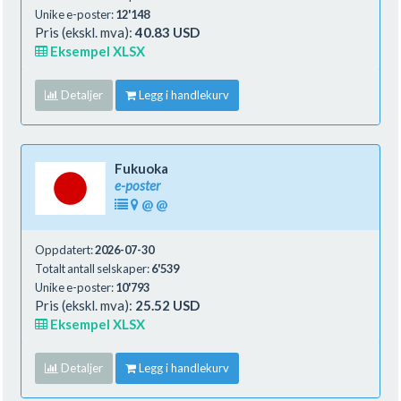
Unike e-poster:
12'148
Pris (ekskl. mva):
40.83 USD
Eksempel XLSX
Detaljer
Legg i handlekurv
Fukuoka
e-poster
@
@
Oppdatert:
2026-07-30
Totalt antall selskaper:
6'539
Unike e-poster:
10'793
Pris (ekskl. mva):
25.52 USD
Eksempel XLSX
Detaljer
Legg i handlekurv