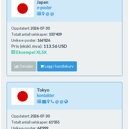
Japan
e-poster
@
@
Oppdatert:
2026-07-30
Totalt antall selskaper:
103'409
Unike e-poster:
166'826
Pris (ekskl. mva):
113.56 USD
Eksempel XLSX
Detaljer
Legg i handlekurv
Tokyo
kontakter
@
@
Oppdatert:
2026-07-30
Totalt antall selskaper:
61'055
Unike e-poster:
64'999