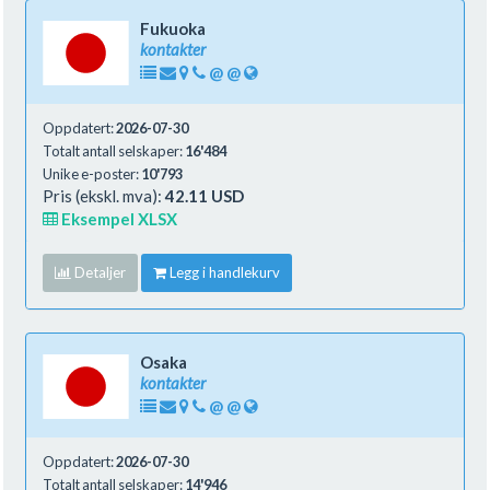
Fukuoka
kontakter
@
@
Oppdatert:
2026-07-30
Totalt antall selskaper:
16'484
Unike e-poster:
10'793
Pris (ekskl. mva):
42.11 USD
Eksempel XLSX
Detaljer
Legg i handlekurv
Osaka
kontakter
@
@
Oppdatert:
2026-07-30
Totalt antall selskaper:
14'946