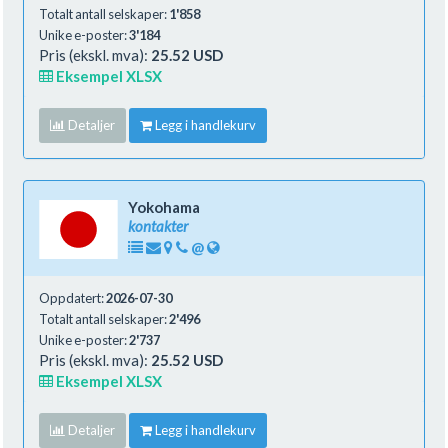
Totalt antall selskaper:
1'858
Unike e-poster:
3'184
Pris (ekskl. mva):
25.52 USD
Eksempel XLSX
Detaljer
Legg i handlekurv
Yokohama
kontakter
@
Oppdatert:
2026-07-30
Totalt antall selskaper:
2'496
Unike e-poster:
2'737
Pris (ekskl. mva):
25.52 USD
Eksempel XLSX
Detaljer
Legg i handlekurv