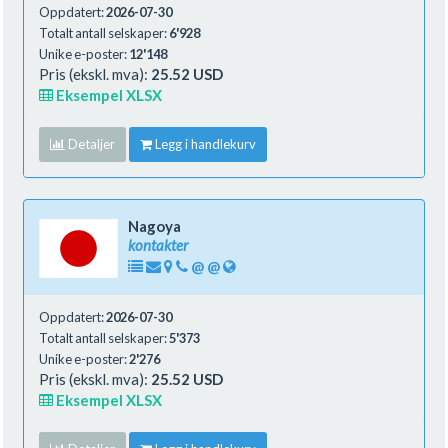
Oppdatert:
2026-07-30
Totalt antall selskaper:
6'928
Unike e-poster:
12'148
Pris (ekskl. mva):
25.52 USD
Eksempel XLSX
Detaljer
Legg i handlekurv
Nagoya
kontakter
@
@
Oppdatert:
2026-07-30
Totalt antall selskaper:
5'373
Unike e-poster:
2'276
Pris (ekskl. mva):
25.52 USD
Eksempel XLSX