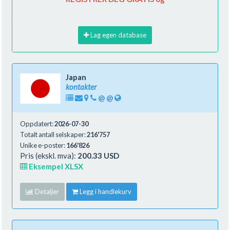
Lag egen database
Japan
kontakter
@
@
Oppdatert:
2026-07-30
Totalt antall selskaper:
216'757
Unike e-poster:
166'826
Pris (ekskl. mva):
200.33 USD
Eksempel XLSX
Detaljer
Legg i handlekurv