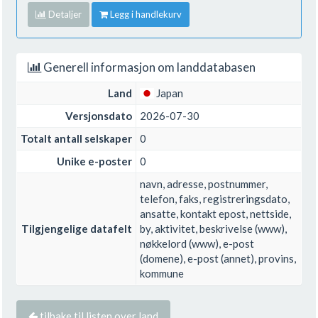
Detaljer
Legg i handlekurv
Generell informasjon om landdatabasen
Land
Japan
Versjonsdato
2026-07-30
Totalt antall selskaper
0
Unike e-poster
0
navn, adresse, postnummer,
telefon, faks, registreringsdato,
ansatte, kontakt epost, nettside,
Tilgjengelige datafelt
by, aktivitet, beskrivelse (www),
nøkkelord (www), e-post
(domene), e-post (annet), provins,
kommune
tilbake til listen over land