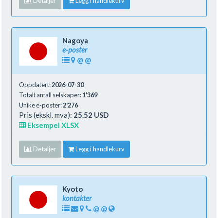
Detaljer
Legg i handlekurv
Nagoya
e-poster
@
@
Oppdatert:
2026-07-30
Totalt antall selskaper:
1'369
Unike e-poster:
2'276
Pris (ekskl. mva):
25.52 USD
Eksempel XLSX
Detaljer
Legg i handlekurv
Kyoto
kontakter
@
@