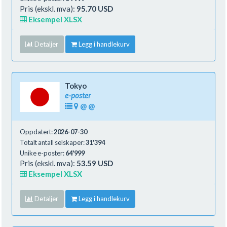
Pris (ekskl. mva):
95.70 USD
Eksempel XLSX
Detaljer
Legg i handlekurv
Tokyo
e-poster
@
@
Oppdatert:
2026-07-30
Totalt antall selskaper:
31'394
Unike e-poster:
64'999
Pris (ekskl. mva):
53.59 USD
Eksempel XLSX
Detaljer
Legg i handlekurv