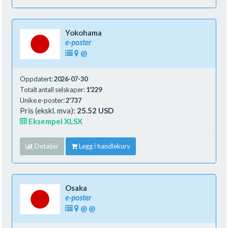
Yokohama
e-poster
@
Oppdatert:
2026-07-30
Totalt antall selskaper:
1'229
Unike e-poster:
2'737
Pris (ekskl. mva):
25.52 USD
Eksempel XLSX
Detaljer
Legg i handlekurv
Osaka
e-poster
@
@