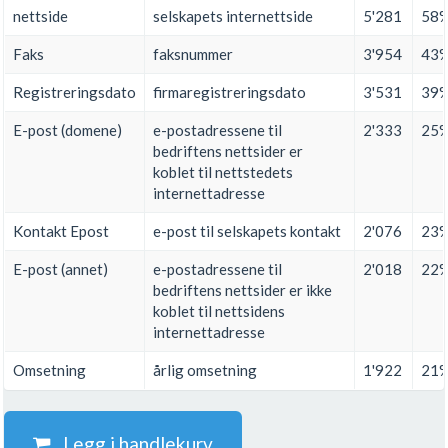
nettside
selskapets internettside
5'281
58
Faks
faksnummer
3'954
43
Registreringsdato
firmaregistreringsdato
3'531
39
E-post (domene)
e-postadressene til
2'333
25
bedriftens nettsider er
koblet til nettstedets
internettadresse
Kontakt Epost
e-post til selskapets kontakt
2'076
23
E-post (annet)
e-postadressene til
2'018
22
bedriftens nettsider er ikke
koblet til nettsidens
internettadresse
Omsetning
årlig omsetning
1'922
21
Legg i handlekurv