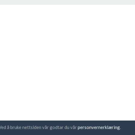
Ved å bruke nettsiden vår godtar du vår
personvernerklæring
.
sbrev abonnement
UAB "ID forty six"