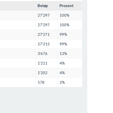
Beløp
Prosent
27'297
100%
27'297
100%
27'271
99%
27'215
99%
3'676
13%
1'211
4%
1'202
4%
578
2%