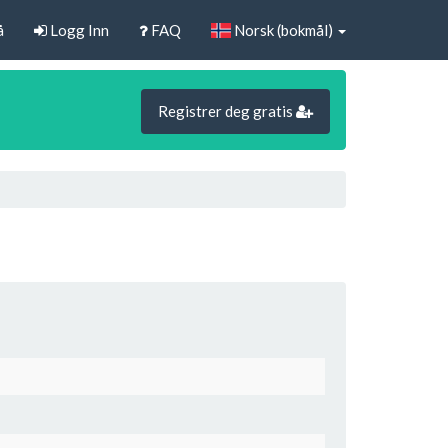
å
Logg Inn
FAQ
Norsk (bokmål)
Registrer deg gratis