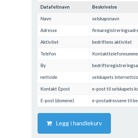
Datafeltnavn
Beskrivelse
Navn
selskapsnavn
Adresse
firmaregistreringsadr
Aktivitet
bedriftens aktivitet
Telefon
Kontakttelefonnumme
By
bedriftsregistrerings
nettside
selskapets internettsi
Kontakt Epost
e-post til selskapets 
E-post (domene)
e-postadressene til be
Legg i handlekurv