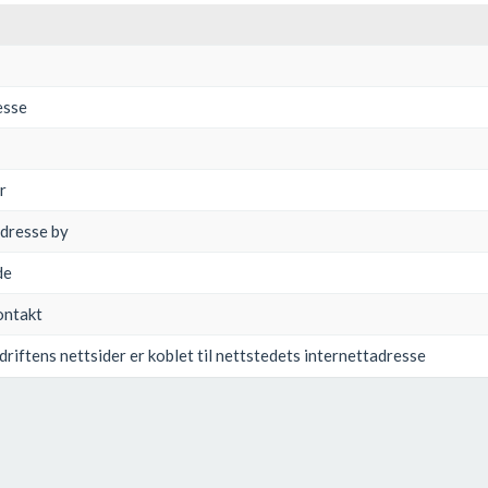
esse
r
adresse by
de
kontakt
driftens nettsider er koblet til nettstedets internettadresse