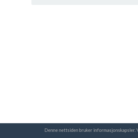
Denne nettsiden bruker informasjonskapsler. 
Land
Nyhet