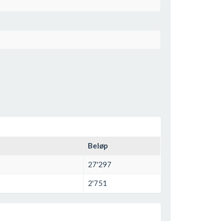
Beløp
27'297
2'751