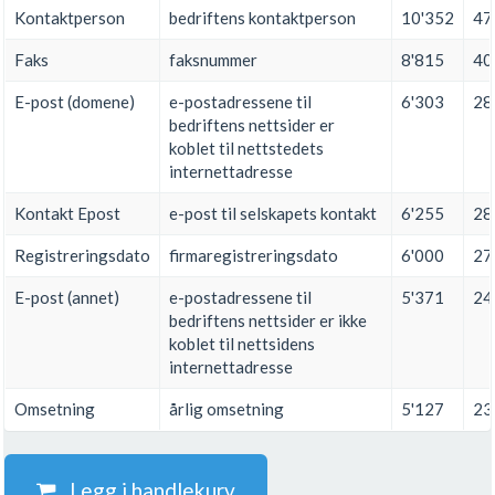
Kontaktperson
bedriftens kontaktperson
10'352
47
Faks
faksnummer
8'815
40
E-post (domene)
e-postadressene til
6'303
28
bedriftens nettsider er
koblet til nettstedets
internettadresse
Kontakt Epost
e-post til selskapets kontakt
6'255
28
Registreringsdato
firmaregistreringsdato
6'000
27
E-post (annet)
e-postadressene til
5'371
24
bedriftens nettsider er ikke
koblet til nettsidens
internettadresse
Omsetning
årlig omsetning
5'127
23
Legg i handlekurv