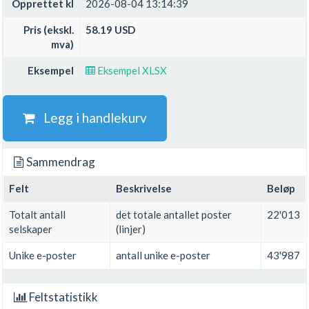
Opprettet kl
2026-08-04 13:14:39
Pris (ekskl.
58.19 USD
mva)
Eksempel
Eksempel XLSX
Legg i handlekurv
Sammendrag
Felt
Beskrivelse
Beløp
Totalt antall
det totale antallet poster
22'013
selskaper
(linjer)
Unike e-poster
antall unike e-poster
43'987
Feltstatistikk