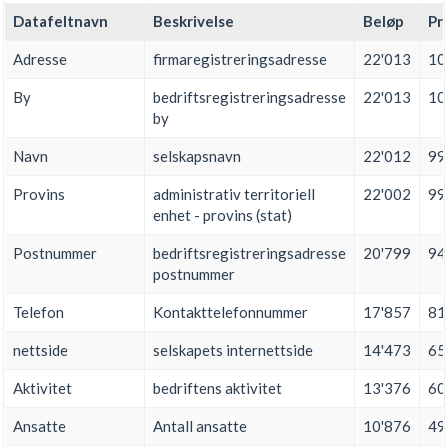
Datafeltnavn
Beskrivelse
Beløp
Pr
Adresse
firmaregistreringsadresse
22'013
10
By
bedriftsregistreringsadresse
22'013
10
by
Navn
selskapsnavn
22'012
99
Provins
administrativ territoriell
22'002
99
enhet - provins (stat)
Postnummer
bedriftsregistreringsadresse
20'799
94
postnummer
Telefon
Kontakttelefonnummer
17'857
81
nettside
selskapets internettside
14'473
65
Aktivitet
bedriftens aktivitet
13'376
60
Ansatte
Antall ansatte
10'876
49