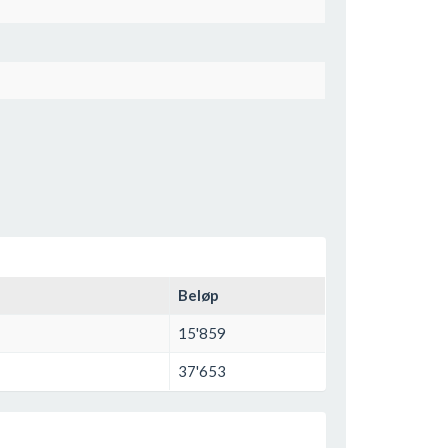
Beløp
15'859
37'653