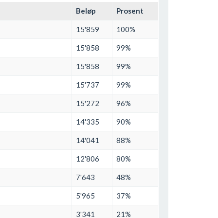
Beløp
Prosent
15'859
100%
15'858
99%
15'858
99%
15'737
99%
15'272
96%
14'335
90%
14'041
88%
12'806
80%
7'643
48%
5'965
37%
3'341
21%