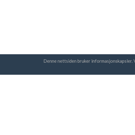
Denne nettsiden bruker informasjonskapsler. 
Land
Nyhet
FAQ
Prissetting
Jeg
per
Blogg
Betalingsmetoder
Legg til bedriften din