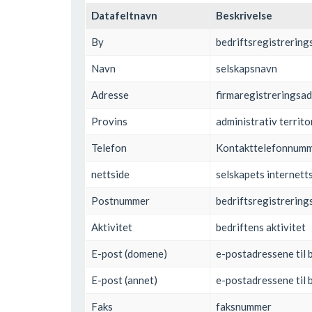
Datafeltnavn
Beskrivelse
By
bedriftsregistrering
Navn
selskapsnavn
Adresse
firmaregistreringsa
Provins
administrativ territor
Telefon
Kontakttelefonnum
nettside
selskapets internett
Postnummer
bedriftsregistrerin
Aktivitet
bedriftens aktivitet
E-post (domene)
e-postadressene til b
E-post (annet)
e-postadressene til b
Faks
faksnummer