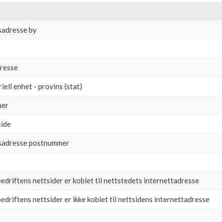
sadresse by
dresse
iell enhet - provins (stat)
mer
side
gsadresse postnummer
edriftens nettsider er koblet til nettstedets internettadresse
edriftens nettsider er ikke koblet til nettsidens internettadresse