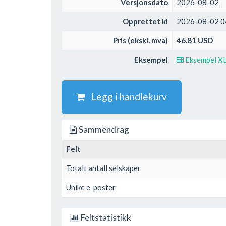
Versjonsdato
2026-08-02
Opprettet kl
2026-08-02 0
Pris (ekskl. mva)
46.81 USD
Eksempel
Eksempel X
Legg i handlekurv
Sammendrag
Felt
Totalt antall selskaper
Unike e-poster
Feltstatistikk