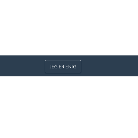
JEG ER ENIG
 Litauen
.com
garanti
Alle betalingsmåter »