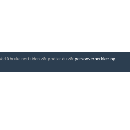
Ved å bruke nettsiden vår godtar du vår
personvernerklæring
.
sbrev abonnement
UAB "ID forty six"
Bedriftskode: 302325999
momskode: LT100006016113
Gedimino g. 47, 44242 Kaunas,
E-post:
support@biz-catalogs
 godtar
vilkårene og
sonvernreglene
sikker betaling
en times levering
30 dagers pengene tilbake-