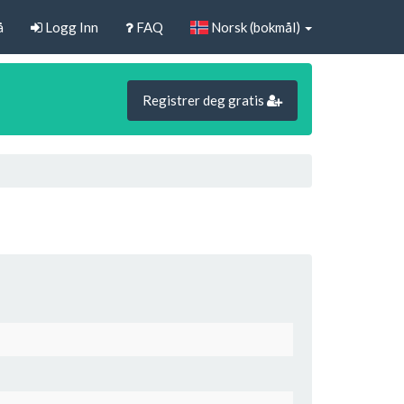
å
Logg Inn
FAQ
Norsk (bokmål)
Registrer deg gratis