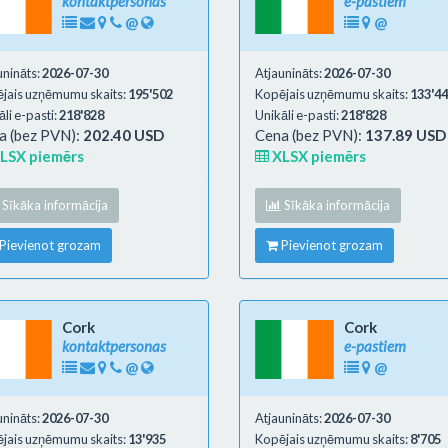
kontaktpersonas
e-pastiem
@
@
unināts:
2026-07-30
Atjaunināts:
2026-07-30
jais uzņēmumu skaits:
195'502
Kopējais uzņēmumu skaits:
133'4
li e-pasti:
218'828
Unikāli e-pasti:
218'828
a (bez PVN):
202.40 USD
Cena (bez PVN):
137.89 USD
LSX piemērs
XLSX piemērs
Sīkāka informācija
Sīkāka informācija
Pievienot grozam
Pievienot grozam
Cork
Cork
kontaktpersonas
e-pastiem
@
@
unināts:
2026-07-30
Atjaunināts:
2026-07-30
jais uzņēmumu skaits:
13'935
Kopējais uzņēmumu skaits:
8'705