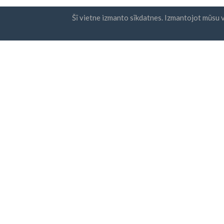
Šī vietne izmanto sīkdatnes. Izmantojot mūsu v
valstis
Biļete
FAQ
Cenu noteikšana
Es p
nos
Emuārs
poli
Maksājuma metodes
Pievienojiet savu uzņēmumu
© Business Contacts Database 2012 - 2026