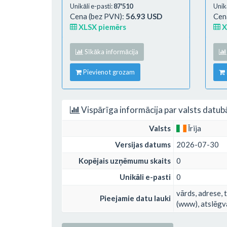
Unikāli e-pasti:
87'510
Unikā
Cena (bez PVN):
56.93 USD
Cen
XLSX piemērs
X
Sīkāka informācija
Pievienot grozam
Vispārīga informācija par valsts datub
Valsts
Īrija
Versijas datums
2026-07-30
Kopējais uzņēmumu skaits
0
Unikāli e-pasti
0
vārds, adrese, t
Pieejamie datu lauki
(www), atslēgvā