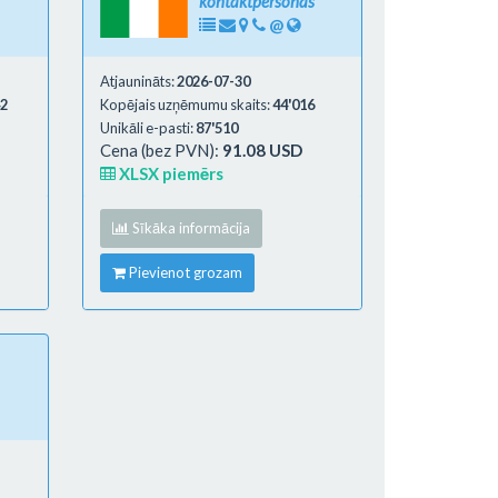
kontaktpersonas
@
Atjaunināts:
2026-07-30
42
Kopējais uzņēmumu skaits:
44'016
Unikāli e-pasti:
87'510
Cena (bez PVN):
91.08 USD
XLSX piemērs
Sīkāka informācija
Pievienot grozam