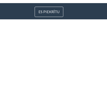
ES PIEKRĪTU
 Lietuva
s.com
arantija
Visas maksājumu
metodes »