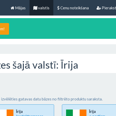
Mājas
valstis
Cenu noteikšana
Pierakst
em!
šajā valstī: Īrija
i izvēlēties gatavas datu bāzes no filtrēto produktu saraksta.
Īrija
Īrija