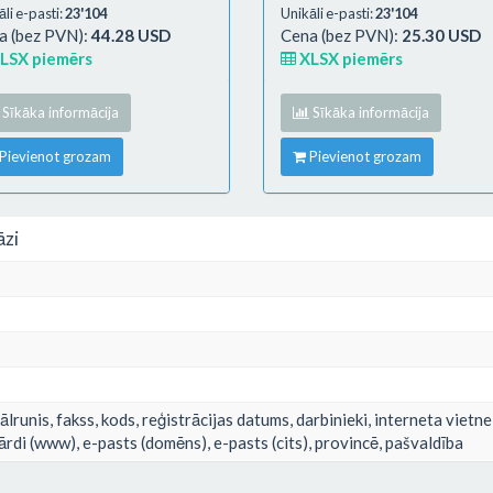
li e-pasti:
23'104
Unikāli e-pasti:
23'104
a (bez PVN):
44.28 USD
Cena (bez PVN):
25.30 USD
LSX piemērs
XLSX piemērs
Sīkāka informācija
Sīkāka informācija
Pievienot grozam
Pievienot grozam
āzi
ālrunis, fakss, kods, reģistrācijas datums, darbinieki, interneta vietn
rdi (www), e-pasts (domēns), e-pasts (cits), provincē, pašvaldība