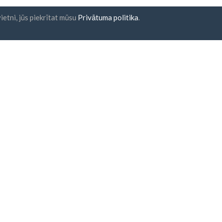
ietni, jūs piekrītat mūsu
Privātuma politika
.
na abonēšana
UAB "ID forty six"
Uzņēmuma kods: 302325999
PVN kods: LT100006016113
Gedimino g. 47, 44242 Kaunas,
E-pasts:
support@biz-catalog
iekrītu
Noteikumiem un
acījumiem
un
Privātuma
tikai
drošs maksājums
vienas stundas piegāde
30 dienu naudas atdošanas g