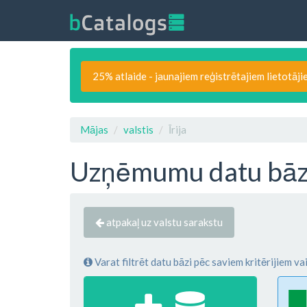
25% atlaide - jaunajiem reģistrētajiem lietotāji
Mājas
valstis
Īrija
Uzņēmumu datu bāzes 
atpakaļ uz valstu sarakstu
Varat filtrēt datu bāzi pēc saviem kritērijiem va