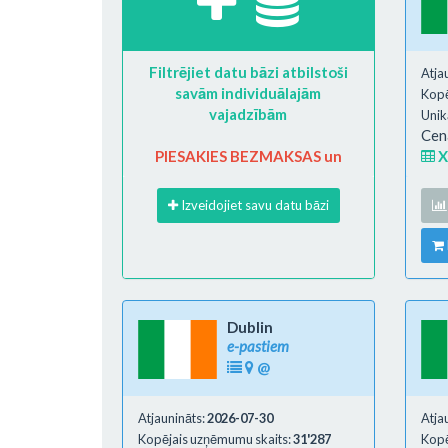
Filtrējiet datu bāzi atbilstoši
Atja
savām individuālajām
Kopē
vajadzībām
Unikā
Cen
PIESAKIES BEZMAKSAS un
X
Izveidojiet savu datu bāzi
Dublin
e-pastiem
@
Atjaunināts:
2026-07-30
Atja
Kopējais uzņēmumu skaits:
31'287
Kopē