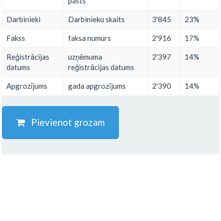
pasts
Darbinieki
Darbinieku skaits
3'845
23%
Fakss
faksa numurs
2'916
17%
Reģistrācijas
uzņēmuma
2'397
14%
datums
reģistrācijas datums
Apgrozījums
gada apgrozījums
2'390
14%
Pievienot grozam