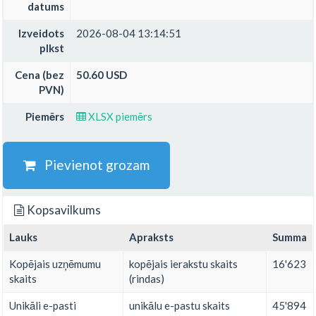
datums
Izveidots
2026-08-04 13:14:51
plkst
Cena (bez
50.60 USD
PVN)
Piemērs
XLSX piemērs
Pievienot grozam
Kopsavilkums
Lauks
Apraksts
Summa
Kopējais uzņēmumu
kopējais ierakstu skaits
16'623
skaits
(rindas)
Unikāli e-pasti
unikālu e-pastu skaits
45'894