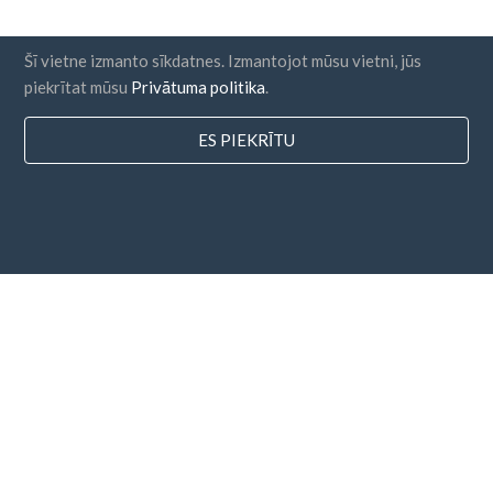
Šī vietne izmanto sīkdatnes. Izmantojot mūsu vietni, jūs
piekrītat mūsu
Privātuma politika
.
ES PIEKRĪTU
valstis
FAQ
Cenu noteikšana
Emuārs
Maksājuma metodes
Pievienojiet savu uzņēmumu