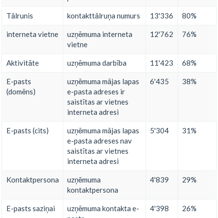
Tālrunis
kontakttālruņa numurs
13'336
80%
interneta vietne
uzņēmuma interneta
12'762
76%
vietne
Aktivitāte
uzņēmuma darbība
11'423
68%
E-pasts
uzņēmuma mājas lapas
6'435
38%
(domēns)
e-pasta adreses ir
saistītas ar vietnes
interneta adresi
E-pasts (cits)
uzņēmuma mājas lapas
5'304
31%
e-pasta adreses nav
saistītas ar vietnes
interneta adresi
Kontaktpersona
uzņēmuma
4'839
29%
kontaktpersona
E-pasts saziņai
uzņēmuma kontakta e-
4'398
26%