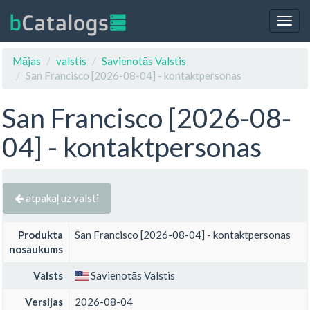
Togg
navig
Mājas
valstis
Savienotās Valstis
San Francisco [2026-08-04] - kontaktpersonas
San Francisco [2026-08-
04] - kontaktpersonas
atpakaļ uz valsti
Produkta
San Francisco [2026-08-04] - kontaktpersonas
nosaukums
Valsts
Savienotās Valstis
Versijas
2026-08-04