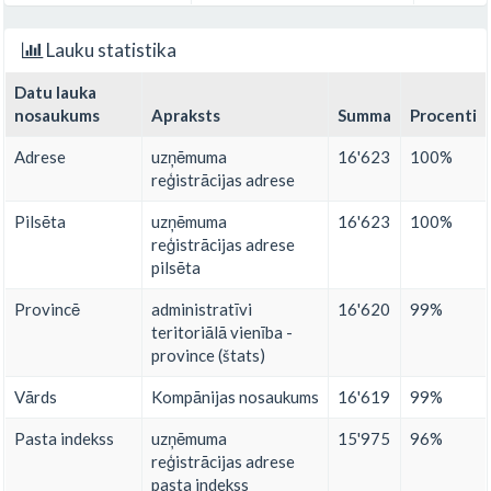
Lauku statistika
Datu lauka
nosaukums
Apraksts
Summa
Procenti
Adrese
uzņēmuma
16'623
100%
reģistrācijas adrese
Pilsēta
uzņēmuma
16'623
100%
reģistrācijas adrese
pilsēta
Provincē
administratīvi
16'620
99%
teritoriālā vienība -
province (štats)
Vārds
Kompānijas nosaukums
16'619
99%
Pasta indekss
uzņēmuma
15'975
96%
reģistrācijas adrese
pasta indekss