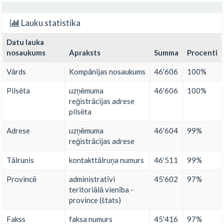
Lauku statistika
Datu lauka
nosaukums
Apraksts
Summa
Procenti
Vārds
Kompānijas nosaukums
46'606
100%
Pilsēta
uzņēmuma
46'606
100%
reģistrācijas adrese
pilsēta
Adrese
uzņēmuma
46'604
99%
reģistrācijas adrese
Tālrunis
kontakttālruņa numurs
46'511
99%
Provincē
administratīvi
45'602
97%
teritoriālā vienība -
province (štats)
Fakss
faksa numurs
45'416
97%