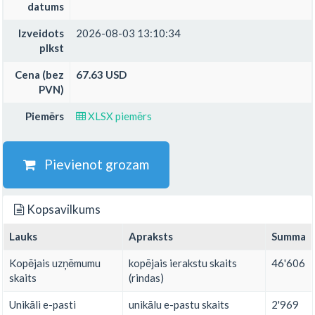
datums
Izveidots
2026-08-03 13:10:34
plkst
Cena (bez
67.63 USD
PVN)
Piemērs
XLSX piemērs
Pievienot grozam
Kopsavilkums
Lauks
Apraksts
Summa
Kopējais uzņēmumu
kopējais ierakstu skaits
46'606
skaits
(rindas)
Unikāli e-pasti
unikālu e-pastu skaits
2'969