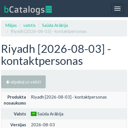
Togg
navig
Mājas
valstis
Saūda Arābija
Riyadh [2026-08-03] - kontaktpersonas
Riyadh [2026-08-03] -
kontaktpersonas
atpakaļ uz valsti
Produkta
Riyadh [2026-08-03] - kontaktpersonas
nosaukums
Valsts
Saūda Arābija
Versijas
2026-08-03