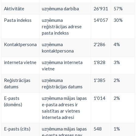
Aktivitāte
uzņēmuma darbība
26'931
57%
Pasta indekss
uzņēmuma
14'057
30%
reģistrācijas adrese
pasta indekss
Kontaktpersona
uzņēmuma
2'286
4%
kontaktpersona
interneta vietne
uzņēmuma interneta
1'828
3%
vietne
Reģistrācijas
uzņēmuma
1'385
2%
datums
reģistrācijas datums
E-pasts
uzņēmuma mājas lapas
1'014
2%
(domēns)
e-pasta adreses ir
saistītas ar vietnes
interneta adresi
E-pasts (cits)
uzņēmuma mājas lapas
548
1%
e-pasta adreses nav