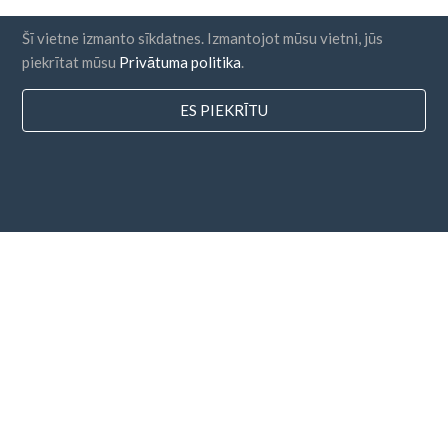
Šī vietne izmanto sīkdatnes. Izmantojot mūsu vietni, jūs
piekrītat mūsu
Privātuma politika
.
ES PIEKRĪTU
valstis
FAQ
Cenu noteikšana
Emuārs
Maksājuma metodes
Pievienojiet savu uzņēmumu