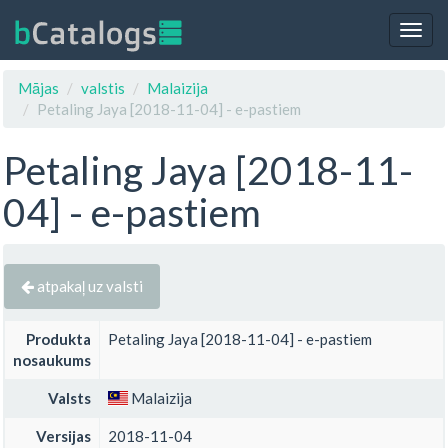
Togg
navig
Mājas
valstis
Malaizija
Petaling Jaya [2018-11-04] - e-pastiem
Petaling Jaya [2018-11-
04] - e-pastiem
atpakaļ uz valsti
Produkta
Petaling Jaya [2018-11-04] - e-pastiem
nosaukums
Valsts
Malaizija
Versijas
2018-11-04