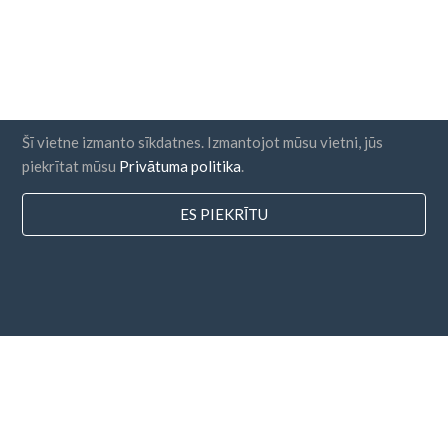
Šī vietne izmanto sīkdatnes. Izmantojot mūsu vietni, jūs
piekrītat mūsu
Privātuma politika
.
ES PIEKRĪTU
valstis
FAQ
Cenu noteikšana
Emuārs