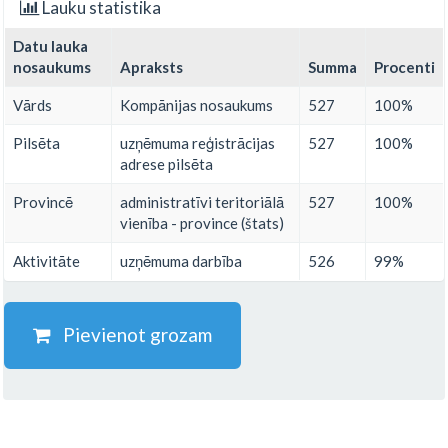
Lauku statistika
Datu lauka
nosaukums
Apraksts
Summa
Procenti
Vārds
Kompānijas nosaukums
527
100%
Pilsēta
uzņēmuma reģistrācijas
527
100%
adrese pilsēta
Provincē
administratīvi teritoriālā
527
100%
vienība - province (štats)
Aktivitāte
uzņēmuma darbība
526
99%
Pievienot grozam