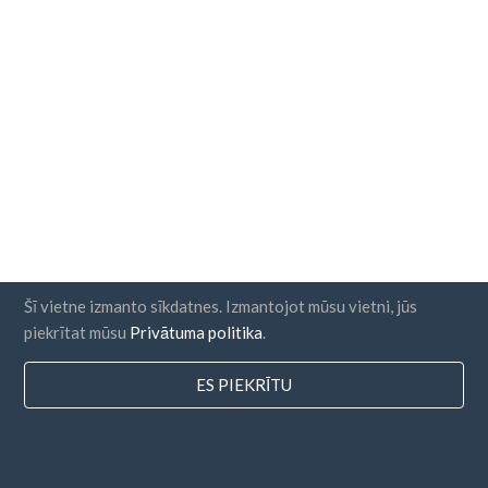
Šī vietne izmanto sīkdatnes. Izmantojot mūsu vietni, jūs
piekrītat mūsu
Privātuma politika
.
ES PIEKRĪTU
valstis