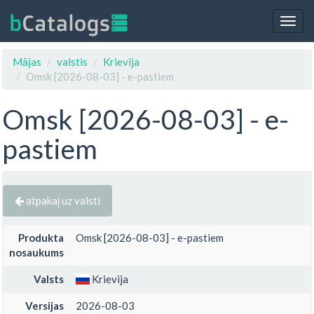
Togg
navig
Mājas
valstis
Krievija
Omsk [2026-08-03] - e-pastiem
Omsk [2026-08-03] - e-
pastiem
atpakaļ uz valsti
Produkta
Omsk [2026-08-03] - e-pastiem
nosaukums
Valsts
Krievija
Versijas
2026-08-03