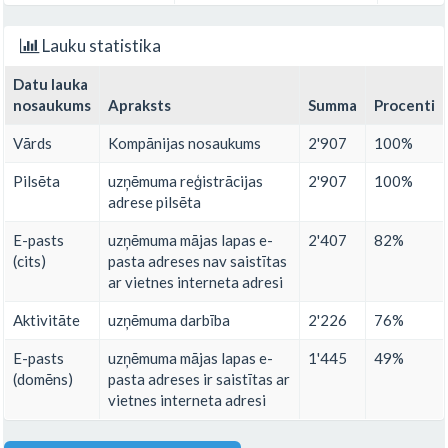
Lauku statistika
Datu lauka
nosaukums
Apraksts
Summa
Procenti
Vārds
Kompānijas nosaukums
2'907
100%
Pilsēta
uzņēmuma reģistrācijas
2'907
100%
adrese pilsēta
E-pasts
uzņēmuma mājas lapas e-
2'407
82%
(cits)
pasta adreses nav saistītas
ar vietnes interneta adresi
Aktivitāte
uzņēmuma darbība
2'226
76%
E-pasts
uzņēmuma mājas lapas e-
1'445
49%
(domēns)
pasta adreses ir saistītas ar
vietnes interneta adresi