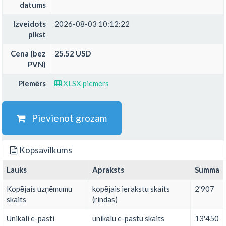
datums
Izveidots
2026-08-03 10:12:22
plkst
Cena (bez
25.52 USD
PVN)
Piemērs
XLSX piemērs
Pievienot grozam
Kopsavilkums
Lauks
Apraksts
Summa
Kopējais uzņēmumu
kopējais ierakstu skaits
2'907
skaits
(rindas)
Unikāli e-pasti
unikālu e-pastu skaits
13'450