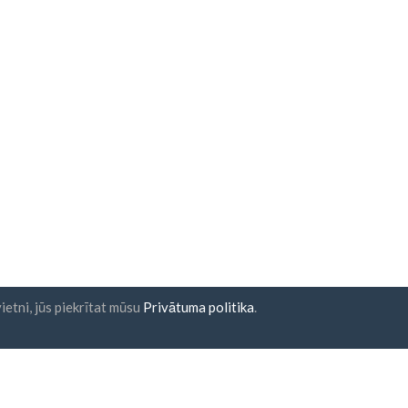
ietni, jūs piekrītat mūsu
Privātuma politika
.
na abonēšana
UAB "ID forty six"
Uzņēmuma kods: 302325999
PVN kods: LT100006016113
Gedimino g. 47, 44242 Kaunas,
E-pasts:
support@biz-catalog
iekrītu
Noteikumiem un