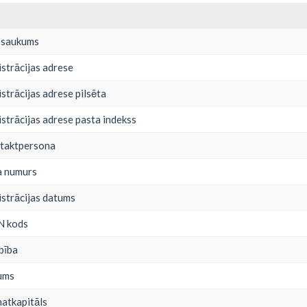
osaukums
strācijas adrese
trācijas adrese pilsēta
strācijas adrese pasta indekss
taktpersona
a numurs
strācijas datums
N kods
bība
ums
atkapitāls