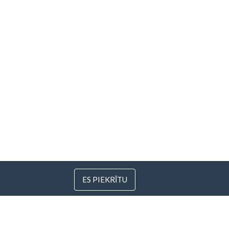
ES PIEKRĪTU
 Lietuva
s.com