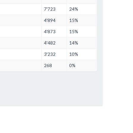
7'723
24%
4'894
15%
4'873
15%
4'482
14%
3'232
10%
268
0%