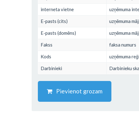
interneta vietne
uzņēmuma inte
E-pasts (cits)
uzņēmuma mājas
E-pasts (domēns)
uzņēmuma mājas
Fakss
faksa numurs
Kods
uzņēmuma reģi
Darbinieki
Darbinieku ska
Pievienot grozam