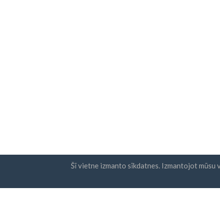
Šī vietne izmanto sīkdatnes. Izmantojot mūsu v
valstis
Biļete
FAQ
Cenu noteikšana
Es p