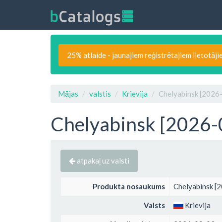
25% atlaide - jaunajiem reģistrētajiem lietotāji
Mājas
valstis
Krievija
Chelyabinsk [2026
Chelyabinsk [2026-
atpakaļ uz valsti
Produkta nosaukums
Chelyabinsk [
Valsts
Krievija