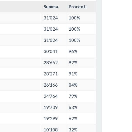
Summa
Procenti
31'024
100%
31'024
100%
31'024
100%
30'041
96%
28'652
92%
28'271
91%
26'166
84%
24'764
79%
19'739
63%
19'299
62%
10'108
32%