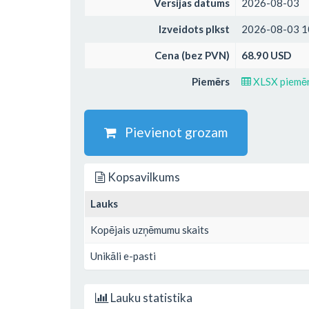
Versijas datums
2026-08-03
Izveidots plkst
2026-08-03 1
Cena (bez PVN)
68.90 USD
Piemērs
XLSX piemē
Pievienot grozam
Kopsavilkums
Lauks
Kopējais uzņēmumu skaits
Unikāli e-pasti
Lauku statistika