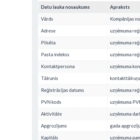
Datu lauka nosaukums
Apraksts
Vārds
Kompānijas n
Adrese
uzņēmuma reģi
Pilsēta
uzņēmuma reģis
Pasta indekss
uzņēmuma reģi
Kontaktpersona
uzņēmuma kon
Tālrunis
kontakttālruņ
Reģistrācijas datums
uzņēmuma reģi
PVN kods
uzņēmuma PV
Aktivitāte
uzņēmuma dar
Apgrozījums
gada apgrozīj
Kapitāls
uzņēmuma pam