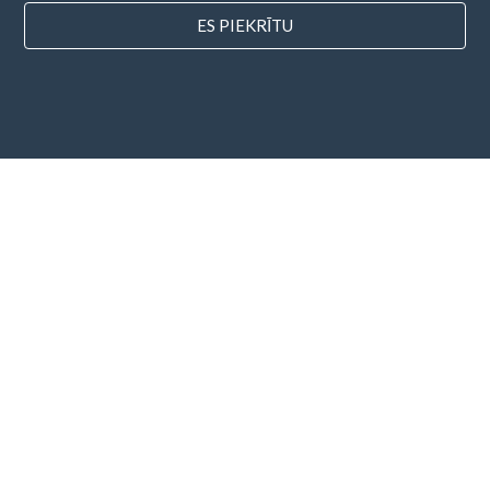
ES PIEKRĪTU
valstis
FAQ
Cenu noteikšana
Emuārs
Maksājuma metodes
Pievienojiet savu uzņēmumu
Biļetena abonēšana