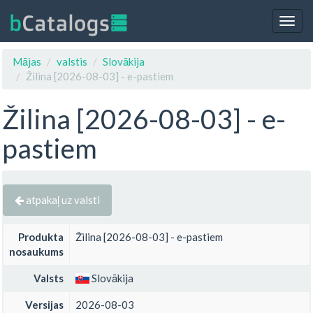
Togg
navig
Mājas
valstis
Slovākija
Žilina [2026-08-03] - e-pastiem
Žilina [2026-08-03] - e-
pastiem
atpakaļ uz valsti
Produkta
Žilina [2026-08-03] - e-pastiem
nosaukums
Valsts
Slovākija
Versijas
2026-08-03