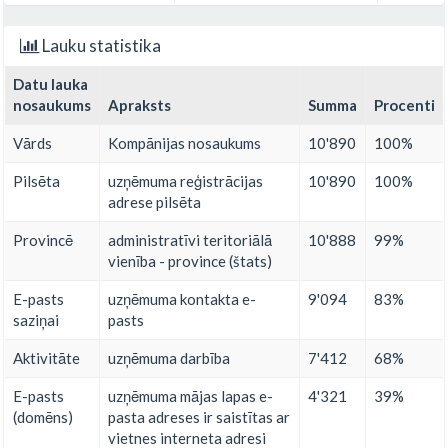
Lauku statistika
Datu lauka
nosaukums
Apraksts
Summa
Procenti
Vārds
Kompānijas nosaukums
10'890
100%
Pilsēta
uzņēmuma reģistrācijas
10'890
100%
adrese pilsēta
Provincē
administratīvi teritoriālā
10'888
99%
vienība - province (štats)
E-pasts
uzņēmuma kontakta e-
9'094
83%
saziņai
pasts
Aktivitāte
uzņēmuma darbība
7'412
68%
E-pasts
uzņēmuma mājas lapas e-
4'321
39%
(domēns)
pasta adreses ir saistītas ar
vietnes interneta adresi