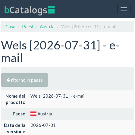
Togg
navig
Casa
Paesi
Austria
Wels [2026-07-31] - e-mail
Wels [2026-07-31] - e-
mail
ritorno in paese
Nome del
Wels [2026-07-31] - e-mail
prodotto
Paese
Austria
Data della
2026-07-31
versione