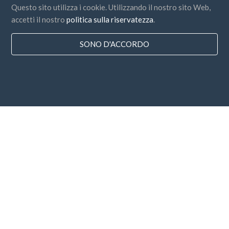
Questo sito utilizza i cookie. Utilizzando il nostro sito Web,
accetti il nostro
politica sulla riservatezza
.
SONO D'ACCORDO
Paesi
FAQ
Prezzo
Blog
Modalità di pagamento
Aggiungi la tua azienda
Sottoscrizione alla Newsletter