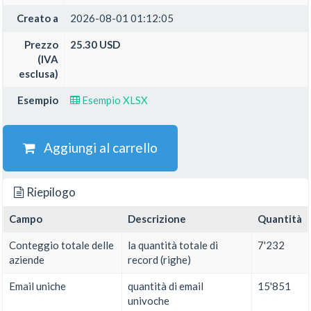
Creato a
2026-08-01 01:12:05
Prezzo
25.30 USD
(IVA
esclusa)
Esempio
Esempio XLSX
Aggiungi al carrello
Riepilogo
Campo
Descrizione
Quantità
Conteggio totale delle
la quantità totale di
7'232
aziende
record (righe)
Email uniche
quantità di email
15'851
univoche