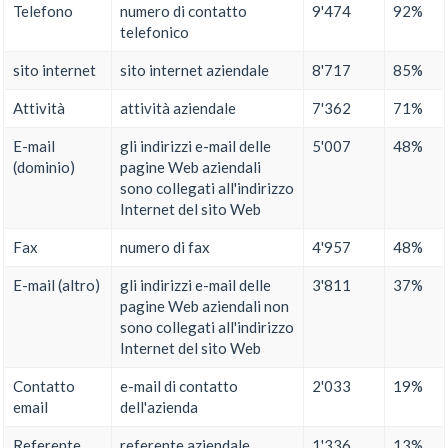
Telefono
numero di contatto
9'474
92%
telefonico
sito internet
sito internet aziendale
8'717
85%
Attività
attività aziendale
7'362
71%
E-mail
gli indirizzi e-mail delle
5'007
48%
(dominio)
pagine Web aziendali
sono collegati all'indirizzo
Internet del sito Web
Fax
numero di fax
4'957
48%
E-mail (altro)
gli indirizzi e-mail delle
3'811
37%
pagine Web aziendali non
sono collegati all'indirizzo
Internet del sito Web
Contatto
e-mail di contatto
2'033
19%
email
dell'azienda
Referente
referente aziendale
1'336
13%