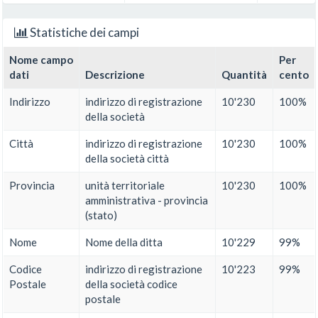
Statistiche dei campi
Nome campo
Per
dati
Descrizione
Quantità
cento
Indirizzo
indirizzo di registrazione
10'230
100%
della società
Città
indirizzo di registrazione
10'230
100%
della società città
Provincia
unità territoriale
10'230
100%
amministrativa - provincia
(stato)
Nome
Nome della ditta
10'229
99%
Codice
indirizzo di registrazione
10'223
99%
Postale
della società codice
postale