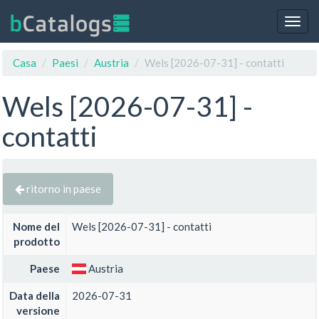
Togg
navig
Casa
Paesi
Austria
Wels [2026-07-31] - contatti
Wels [2026-07-31] -
contatti
ritorno in paese
Nome del
Wels [2026-07-31] - contatti
prodotto
Paese
Austria
Data della
2026-07-31
versione