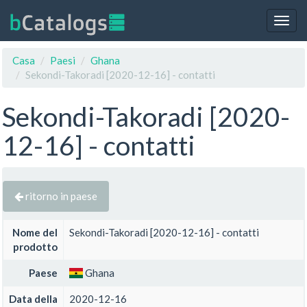
Togg
navig
Casa
Paesi
Ghana
Sekondi-Takoradi [2020-12-16] - contatti
Sekondi-Takoradi [2020-
12-16] - contatti
ritorno in paese
Nome del
Sekondi-Takoradi [2020-12-16] - contatti
prodotto
Paese
Ghana
Data della
2020-12-16