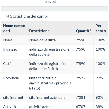
univoche
Statistiche dei campi
Nome campo
Per
dati
Descrizione
Quantità
cento
Nome
Nome della ditta
7'590
100%
Indirizzo
indirizzo di registrazione
7'590
100%
della società
Città
indirizzo di registrazione
7'590
100%
della società città
Provincia
unità territoriale
7'572
99%
amministrativa - provincia
(stato)
sito internet
sito internet aziendale
7'081
93%
Attività
attività aziendale
6'707
88%