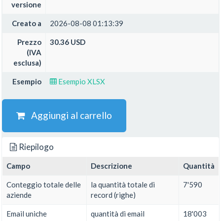
versione
Creato a
2026-08-08 01:13:39
Prezzo
30.36 USD
(IVA
esclusa)
Esempio
Esempio XLSX
Aggiungi al carrello
Riepilogo
Campo
Descrizione
Quantità
Conteggio totale delle
la quantità totale di
7'590
aziende
record (righe)
Email uniche
quantità di email
18'003