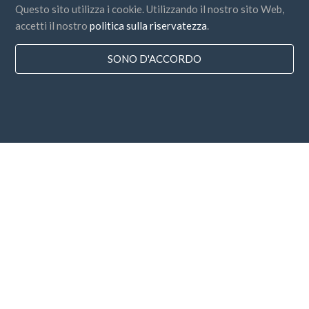
Questo sito utilizza i cookie. Utilizzando il nostro sito Web,
accetti il nostro
politica sulla riservatezza
.
SONO D'ACCORDO
Paesi
FAQ
Prezzo
Blog
Modalità di pagamento
Aggiungi la tua azienda
Sottoscrizione alla Newsletter