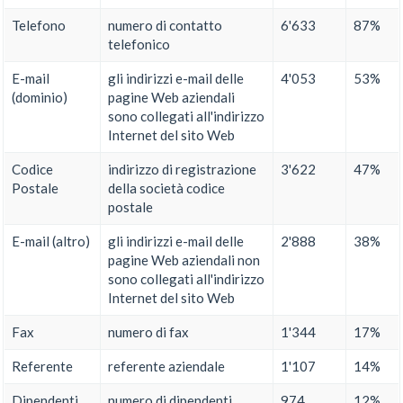
Telefono
numero di contatto
6'633
87%
telefonico
E-mail
gli indirizzi e-mail delle
4'053
53%
(dominio)
pagine Web aziendali
sono collegati all'indirizzo
Internet del sito Web
Codice
indirizzo di registrazione
3'622
47%
Postale
della società codice
postale
E-mail (altro)
gli indirizzi e-mail delle
2'888
38%
pagine Web aziendali non
sono collegati all'indirizzo
Internet del sito Web
Fax
numero di fax
1'344
17%
Referente
referente aziendale
1'107
14%
Dipendenti
numero di dipendenti
974
12%