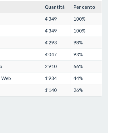
Quantità
Per cento
4'349
100%
4'349
100%
4'293
98%
4'047
93%
eb
2'910
66%
to Web
1'934
44%
1'140
26%