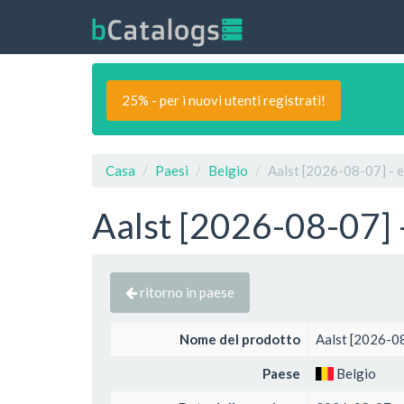
25% - per i nuovi utenti registrati!
Casa
Paesi
Belgio
Aalst [2026-08-07] - e
Aalst [2026-08-07] 
ritorno in paese
Nome del prodotto
Aalst [2026-08
Paese
Belgio