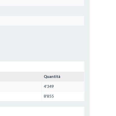
Quantità
4'349
8'855