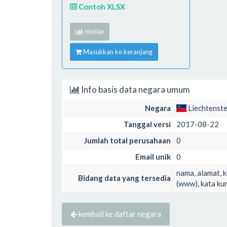
Contoh XLSX
rincian
Masukkan ke keranjang
Info basis data negara umum
Negara
Liechtenste
Tanggal versi
2017-08-22
Jumlah total perusahaan
0
Email unik
0
nama, alamat, k
Bidang data yang tersedia
(www), kata kun
kembali ke daftar negara