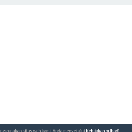
enggunakan situs web kami, Anda menyetujui
Kebijakan pribadi
.