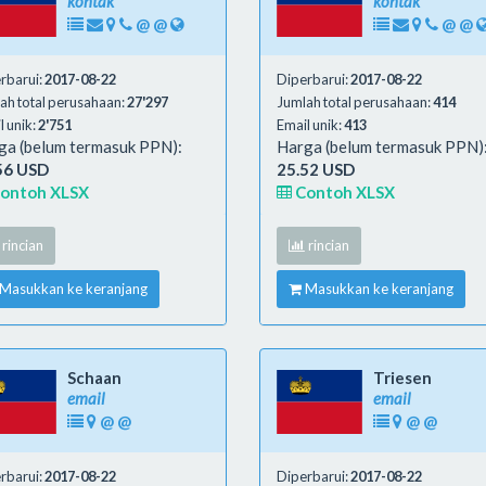
kontak
kontak
@
@
@
@
rbarui:
2017-08-22
Diperbarui:
2017-08-22
ah total perusahaan:
27'297
Jumlah total perusahaan:
414
l unik:
2'751
Email unik:
413
ga (belum termasuk PPN):
Harga (belum termasuk PPN)
56 USD
25.52 USD
ontoh XLSX
Contoh XLSX
rincian
rincian
Masukkan ke keranjang
Masukkan ke keranjang
Schaan
Triesen
email
email
@
@
@
@
rbarui:
2017-08-22
Diperbarui:
2017-08-22