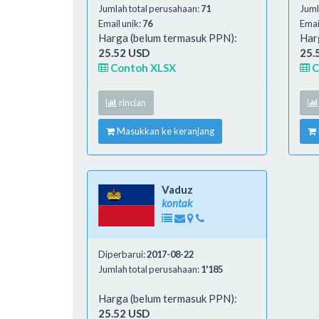
Jumlah total perusahaan:
71
Juml
Email unik:
76
Emai
Harga (belum termasuk PPN):
Har
25.52 USD
25.
Contoh XLSX
C
rincian
Masukkan ke keranjang
Vaduz
kontak
Diperbarui:
2017-08-22
Jumlah total perusahaan:
1'185
Harga (belum termasuk PPN):
25.52 USD