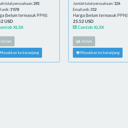
ah total perusahaan:
281
Jumlah total perusahaan:
126
l unik:
1'078
Email unik:
312
ga (belum termasuk PPN):
Harga (belum termasuk PPN)
52 USD
25.52 USD
ontoh XLSX
Contoh XLSX
rincian
rincian
Masukkan ke keranjang
Masukkan ke keranjang