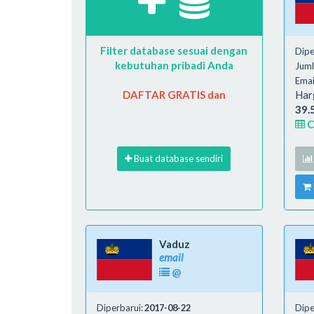
Filter database sesuai dengan
Dipe
kebutuhan pribadi Anda
Juml
Emai
DAFTAR GRATIS dan
Har
39.
C
Buat database sendiri
Vaduz
email
@
Diperbarui:
2017-08-22
Dipe