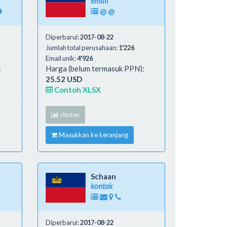
email
@
@
Diperbarui:
2017-08-22
Jumlah total perusahaan:
1'226
Email unik:
4'926
:
Harga (belum termasuk PPN):
25.52 USD
Contoh XLSX
rincian
Masukkan ke keranjang
Schaan
kontak
Diperbarui:
2017-08-22