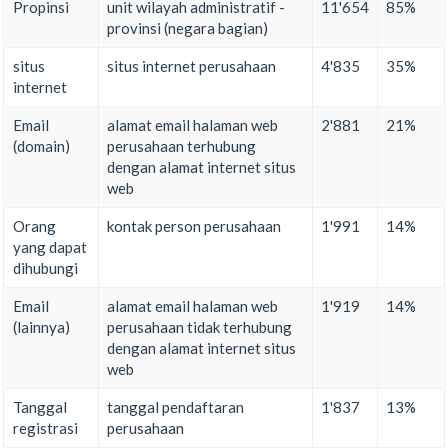
Propinsi
unit wilayah administratif -
11'654
85%
provinsi (negara bagian)
situs
situs internet perusahaan
4'835
35%
internet
Email
alamat email halaman web
2'881
21%
(domain)
perusahaan terhubung
dengan alamat internet situs
web
Orang
kontak person perusahaan
1'991
14%
yang dapat
dihubungi
Email
alamat email halaman web
1'919
14%
(lainnya)
perusahaan tidak terhubung
dengan alamat internet situs
web
Tanggal
tanggal pendaftaran
1'837
13%
registrasi
perusahaan