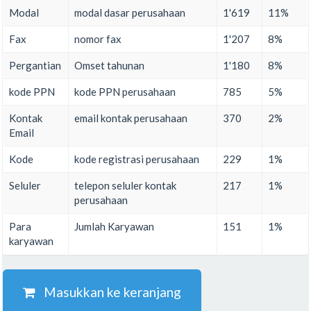
Modal
modal dasar perusahaan
1'619
11%
Fax
nomor fax
1'207
8%
Pergantian
Omset tahunan
1'180
8%
kode PPN
kode PPN perusahaan
785
5%
Kontak
email kontak perusahaan
370
2%
Email
Kode
kode registrasi perusahaan
229
1%
Seluler
telepon seluler kontak
217
1%
perusahaan
Para
Jumlah Karyawan
151
1%
karyawan
Masukkan ke keranjang