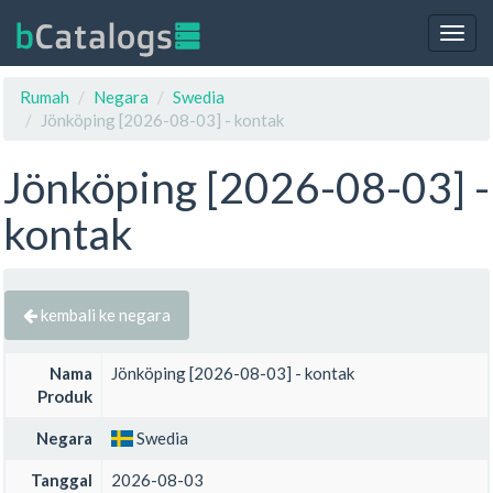
Togg
navig
Rumah
Negara
Swedia
Jönköping [2026-08-03] - kontak
Jönköping [2026-08-03] -
kontak
kembali ke negara
Nama
Jönköping [2026-08-03] - kontak
Produk
Negara
Swedia
Tanggal
2026-08-03