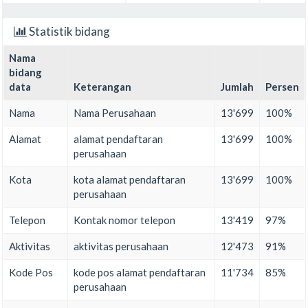
Statistik bidang
Nama
bidang
data
Keterangan
Jumlah
Persen
Nama
Nama Perusahaan
13'699
100%
Alamat
alamat pendaftaran
13'699
100%
perusahaan
Kota
kota alamat pendaftaran
13'699
100%
perusahaan
Telepon
Kontak nomor telepon
13'419
97%
Aktivitas
aktivitas perusahaan
12'473
91%
Kode Pos
kode pos alamat pendaftaran
11'734
85%
perusahaan