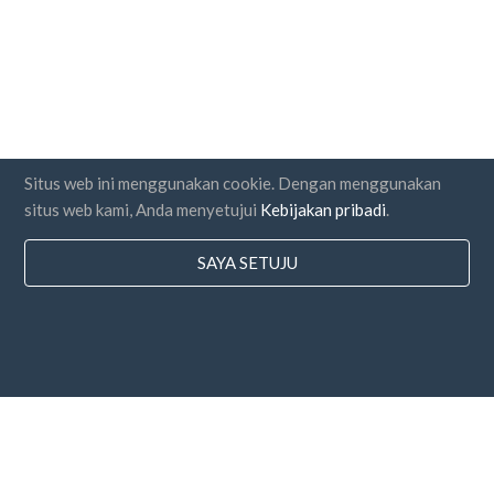
Situs web ini menggunakan cookie. Dengan menggunakan
situs web kami, Anda menyetujui
Kebijakan pribadi
.
SAYA SETUJU
Negara
FAQ
Harga
Blog