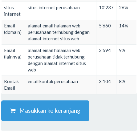
situs
situs internet perusahaan
10'237
26%
internet
Email
alamat email halaman web
5'660
14%
(domain)
perusahaan terhubung dengan
alamat internet situs web
Email
alamat email halaman web
3'594
9%
(lainnya)
perusahaan tidak terhubung
dengan alamat internet situs
web
Kontak
email kontak perusahaan
3'104
8%
Email
Masukkan ke keranjang