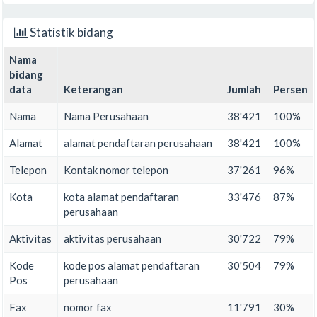
Statistik bidang
Nama
bidang
data
Keterangan
Jumlah
Persen
Nama
Nama Perusahaan
38'421
100%
Alamat
alamat pendaftaran perusahaan
38'421
100%
Telepon
Kontak nomor telepon
37'261
96%
Kota
kota alamat pendaftaran
33'476
87%
perusahaan
Aktivitas
aktivitas perusahaan
30'722
79%
Kode
kode pos alamat pendaftaran
30'504
79%
Pos
perusahaan
Fax
nomor fax
11'791
30%