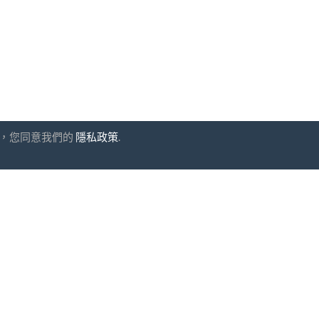
網站，您同意我們的
隱私政策
.
閱
UAB "ID forty six"
公司代碼: 302325999
增值稅代碼: LT10000601611
Gedimino g. 47, 44242 Kaun
電子郵件:
support@biz-catalo
同意
條款和條件
以及
隱私政策
安全支付
一小時交貨
30天退款保證