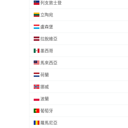
列支敦士登
立陶宛
盧森堡
拉脫維亞
墨西哥
馬來西亞
荷蘭
挪威
波蘭
葡萄牙
羅馬尼亞