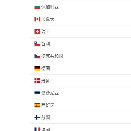
保加利亞
加拿大
瑞士
智利
捷克共和國
德國
丹麥
愛沙尼亞
西班牙
芬蘭
法國