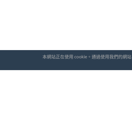
本網站正在使用 cookie。通過使用我們的
國家
通訊訂
常問問題
價錢
我
博客
支付方式
添加您的公司