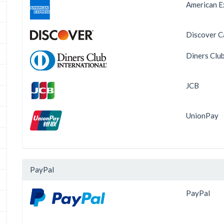
American E
Discover C
Diners Clu
JCB
UnionPay
PayPal
PayPal