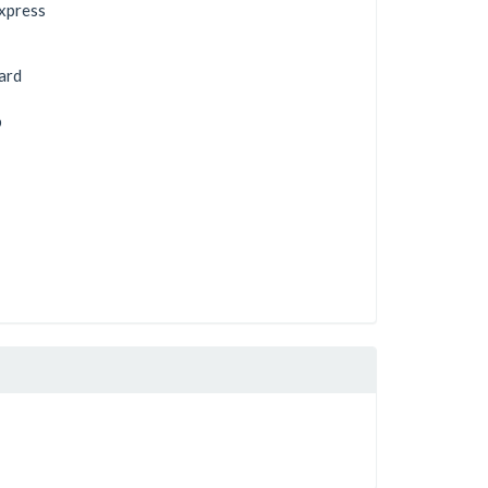
xpress
ard
b