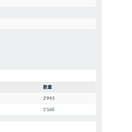
數量
2'993
5'160