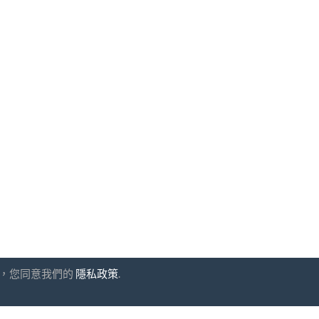
網站，您同意我們的
隱私政策
.
閱
UAB "ID forty six"
公司代碼: 302325999
增值稅代碼: LT10000601611