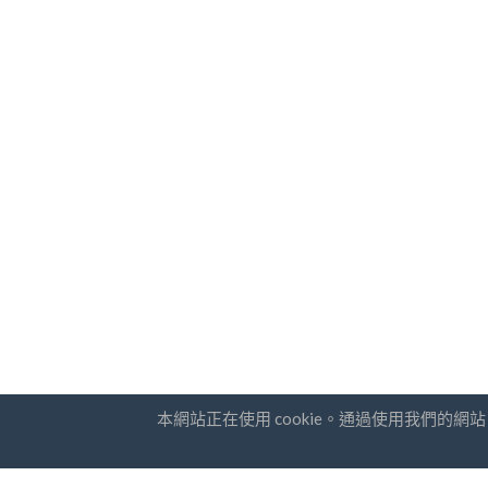
本網站正在使用 cookie。通過使用我們的
國家
通訊訂
常問問題